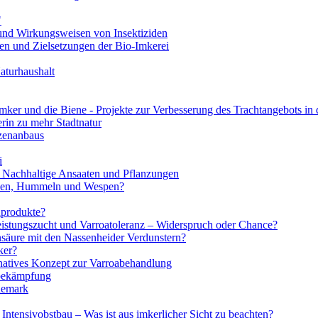
"
und Wirkungsweisen von Insektiziden
n und Zielsetzungen der Bio-Imkerei
aturhaushalt
mker und die Biene - Projekte zur Verbesserung des Trachtangebots in 
erin zu mehr Stadtnatur
nzenanbaus
i
 Nachhaltige Ansaaten und Pflanzungen
enen, Hummeln und Wespen?
nprodukte?
eistungszucht und Varroatoleranz – Widerspruch oder Chance?
nsäure mit den Nassenheider Verdunstern?
ker?
ves Konzept zur Varroabehandlung
abekämpfung
nemark
Intensivobstbau – Was ist aus imkerlicher Sicht zu beachten?