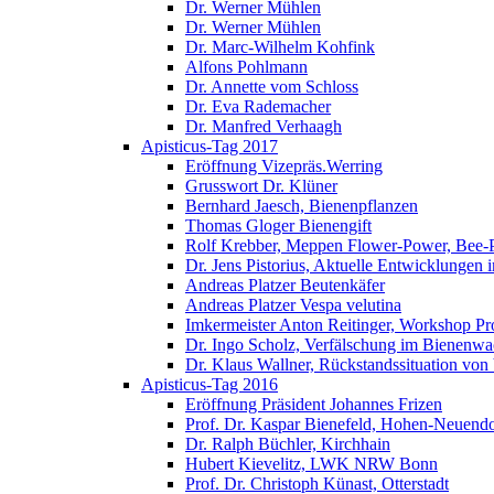
Dr. Werner Mühlen
Dr. Werner Mühlen
Dr. Marc-Wilhelm Kohfink
Alfons Pohlmann
Dr. Annette vom Schloss
Dr. Eva Rademacher
Dr. Manfred Verhaagh
Apisticus-Tag 2017
Eröffnung Vizepräs.Werring
Grusswort Dr. Klüner
Bernhard Jaesch, Bienenpflanzen
Thomas Gloger Bienengift
Rolf Krebber, Meppen Flower-Power, Bee-
Dr. Jens Pistorius, Aktuelle Entwicklungen
Andreas Platzer Beutenkäfer
Andreas Platzer Vespa velutina
Imkermeister Anton Reitinger, Workshop Pr
Dr. Ingo Scholz, Verfälschung im Bienenwa
Dr. Klaus Wallner, Rückstandssituation von
Apisticus-Tag 2016
Eröffnung Präsident Johannes Frizen
Prof. Dr. Kaspar Bienefeld, Hohen-Neuendo
Dr. Ralph Büchler, Kirchhain
Hubert Kievelitz, LWK NRW Bonn
Prof. Dr. Christoph Künast, Otterstadt