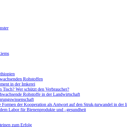
nster
Riems
thiopien
chwachsenden Rohstoffen
ment in der Imkerei
 Tisch? Wer schützt den Verbraucher?
hwachsende Rohstoffe in der Landwirtschaft
rungswissenschaft
e Formen der Kooperation als Antwort auf den Struk-turwandel in der 
 dem Labor für Bienenprodukte und –gesundheit
teinen zum Erfolg