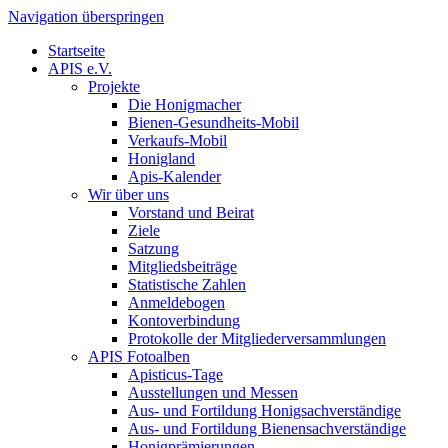
Navigation überspringen
Startseite
APIS e.V.
Projekte
Die Honigmacher
Bienen-Gesundheits-Mobil
Verkaufs-Mobil
Honigland
Apis-Kalender
Wir über uns
Vorstand und Beirat
Ziele
Satzung
Mitgliedsbeiträge
Statistische Zahlen
Anmeldebogen
Kontoverbindung
Protokolle der Mitgliederversammlungen
APIS Fotoalben
Apisticus-Tage
Ausstellungen und Messen
Aus- und Fortildung Honigsachverständige
Aus- und Fortildung Bienensachverständige
Honigprämierungen