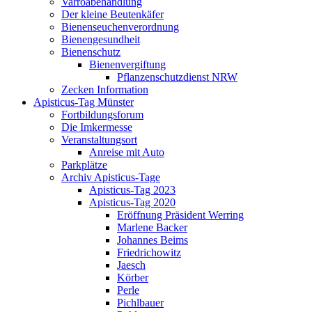
Varroabehandlung
Der kleine Beutenkäfer
Bienenseuchenverordnung
Bienengesundheit
Bienenschutz
Bienenvergiftung
Pflanzenschutzdienst NRW
Zecken Information
Apisticus-Tag Münster
Fortbildungsforum
Die Imkermesse
Veranstaltungsort
Anreise mit Auto
Parkplätze
Archiv Apisticus-Tage
Apisticus-Tag 2023
Apisticus-Tag 2020
Eröffnung Präsident Werring
Marlene Backer
Johannes Beims
Friedrichowitz
Jaesch
Körber
Perle
Pichlbauer