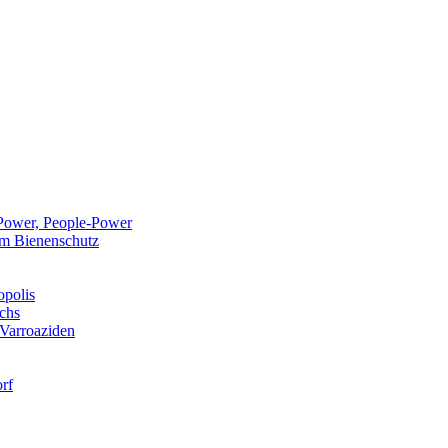
Power, People-Power
 im Bienenschutz
opolis
chs
 Varroaziden
rf