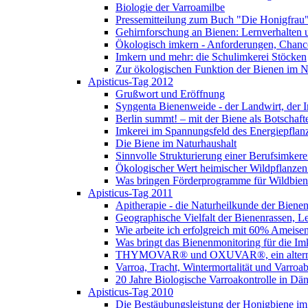
Biologie der Varroamilbe
Pressemitteilung zum Buch "Die Honigfrau
Gehirnforschung an Bienen: Lernverhalten 
Ökologisch imkern - Anforderungen, Chance
Imkern und mehr: die Schulimkerei Stöcken
Zur ökologischen Funktion der Bienen im N
Apisticus-Tag 2012
Grußwort und Eröffnung
Syngenta Bienenweide - der Landwirt, der I
Berlin summt! – mit der Biene als Botschaft
Imkerei im Spannungsfeld des Energiepfla
Die Biene im Naturhaushalt
Sinnvolle Strukturierung einer Berufsimkere
Ökologischer Wert heimischer Wildpflanzen
Was bringen Förderprogramme für Wildbi
Apisticus-Tag 2011
Apitherapie - die Naturheilkunde der Biene
Geographische Vielfalt der Bienenrassen, L
Wie arbeite ich erfolgreich mit 60% Ameise
Was bringt das Bienenmonitoring für die Im
THYMOVAR® und OXUVAR®, ein alternati
Varroa, Tracht, Wintermortalität und Varro
20 Jahre Biologische Varroakontrolle in Dä
Apisticus-Tag 2010
Die Bestäubungsleistung der Honigbiene im 