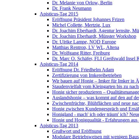
Dr. Melanie von Orlow, Berlin
Dr. Frank Neumann
Apisticus-Tag 2015
Eröffnung Präsident Johannes Frizen
Michel Collette, Mertzig, Lux
Dr. Joachim Eberhardt, Agentur lernsite, Mü
Dr. Joachim Eberhardt, Münster Workshop
Dr. Ulrike Lampe, NOD Europe
Matthias Rentrop, LV WL, Altena
Dr. Wolfgang Ritter, Freiburg
Dr. Marc O. Schäfer, FLI Greifswald Insel 
Apisticus-Tag 2014
Eröffnung Dr. Friedhelm Adam
Zertifizierung von Imkereibetrieben
Wir bauen auf Honig – Imker für Imker in Ä
Staudenvielfalt vom Kleingarten bis zu na
Honig sicher produzieren – Qualitätsmanage
Auslandshonig – was kommt auf den auf den
Zwischenfrüchte, Blühflächen und neue nac
Honig zwischen Kundengespräch und Ernäh
Honigland - mach' ich oder träum' ich? Neu
Honig und Honigqualität - Erfahrungen aus
Apisticus-Tag 2013
Grußwort und Eröffnung
Modulare Betriebsweisen mit wenigen Baus