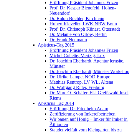
Eröffnung Präsident Johannes Frizen
Prof. Dr. Kaspar Bienefeld, Hohen-
Neuendorf
Dr. Ralph Büchler, Kirchhain
Hubert Kievelitz, LWK NRW Bonn
Prof. Dr. Christoph Künast, Otterstadt
Dr. Melanie von Orlow, Berlin
Dr. Frank Neumann
Apisticus-Tag 2015
Eröffnung Präsident Johannes Frizen
Michel Collette, Mertzig, Lux
Dr. Joachim Eberhardt, Agentur lernsite,
Münster
Dr. Joachim Eberhardt, Münster Workshop
Dr. Ulrike Lampe, NOD Europe
Matthias Rentrop, LV WL, Altena
Dr. Wolfgang Ritter, Freiburg
Dr. Marc O. Schäfer, FLI Greifswald Insel
Riems
Apisticus-Tag 2014
Eröffnung Dr. Friedhelm Adam
Zertifizierung von Imkereibetrieben
Wir bauen auf Honig – Imker für Imker in
Äthiopien
Staudenvielfalt vom Kleingarten bis zu