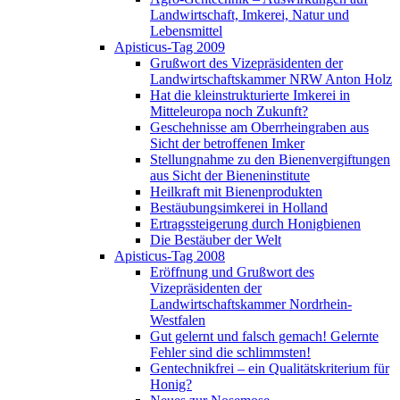
Landwirtschaft, Imkerei, Natur und
Lebensmittel
Apisticus-Tag 2009
Grußwort des Vizepräsidenten der
Landwirtschaftskammer NRW Anton Holz
Hat die kleinstrukturierte Imkerei in
Mitteleuropa noch Zukunft?
Geschehnisse am Oberrheingraben aus
Sicht der betroffenen Imker
Stellungnahme zu den Bienenvergiftungen
aus Sicht der Bieneninstitute
Heilkraft mit Bienenprodukten
Bestäubungsimkerei in Holland
Ertragssteigerung durch Honigbienen
Die Bestäuber der Welt
Apisticus-Tag 2008
Eröffnung und Grußwort des
Vizepräsidenten der
Landwirtschaftskammer Nordrhein-
Westfalen
Gut gelernt und falsch gemach! Gelernte
Fehler sind die schlimmsten!
Gentechnikfrei – ein Qualitätskriterium für
Honig?