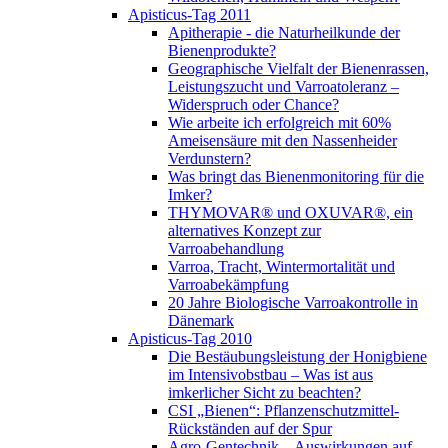
Apisticus-Tag 2011
Apitherapie - die Naturheilkunde der
Bienenprodukte?
Geographische Vielfalt der Bienenrassen,
Leistungszucht und Varroatoleranz –
Widerspruch oder Chance?
Wie arbeite ich erfolgreich mit 60%
Ameisensäure mit den Nassenheider
Verdunstern?
Was bringt das Bienenmonitoring für die
Imker?
THYMOVAR® und OXUVAR®, ein
alternatives Konzept zur
Varroabehandlung
Varroa, Tracht, Wintermortalität und
Varroabekämpfung
20 Jahre Biologische Varroakontrolle in
Dänemark
Apisticus-Tag 2010
Die Bestäubungsleistung der Honigbiene
im Intensivobstbau – Was ist aus
imkerlicher Sicht zu beachten?
CSI „Bienen“: Pflanzenschutzmittel-
Rückständen auf der Spur
Agro-Gentechnik – Auswirkungen auf