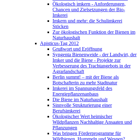
Ökologisch imkern - Anforderungen,
Chancen und Zielsetzungen der Bio-
Imkerei
Imkern und mehr: die Schulimkerei
Stöcken
Zur ökologischen Funktion der Bienen im
Naturhaushalt
Apisticus-Tag 2012
Grußwort und Eröffnung
Syngenta Bienenweide - der Landwirt, der
Imker und die Biene - Projekte zur
Verbesserung des Trachtangebots in der
Agrarlandschaft
Berlin summt! – mit der Biene als
Botschafterin zu mehr Stadtnatur
Imkerei im Spannungsfeld des
Energiepflanzenanbaus
Die Biene im Naturhaushalt
Sinnvolle Strukturierung einer
Berufsimkerei
Ökologischer Wert heimischer
Wildpflanzen Nachhaltige Ansaaten und
Pflanzungen
Was bringen Förderprogramme für
Wildbienen, Hummeln und Wespen?