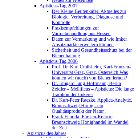
Neues zur Nosemose
Apisticus-Tag 2007
Der Kleine Beutenkäfer: Aktuelles zur
Biologie, Verbreitung, Diagnose und
Kontrolle
Praxisempfehlungen zur
Varroabehandlung aus Hessen
Daten zur Vermarktung und wie Imker
Absatzmärkte erweitern können
Sicherheit und Gesundheitsschutz bei der
Bienenhaltung
Apisticus-Tag 2006
Prof. Dr. Karl Crailsheim, Karl-Franzen-
Universität Graz, Graz, Österreich Was
können wir (noch) von Bienen lernen?
Dr. Irmgard Jung-Hoffmann, Berlin
Zeidler – Mellificus – Apisticus: Die lange
Tradition der Imkerei
Dr. Kurt-Peter Raezke, Applica-Analytic,
Braunschweig Honig - ein
Qualitätsprodukt der Natur !
Frank Filodda, Fürsten-Reform,
Braunschweig Honighandel im Wandel
der Zeit
Apisticus des Jahres