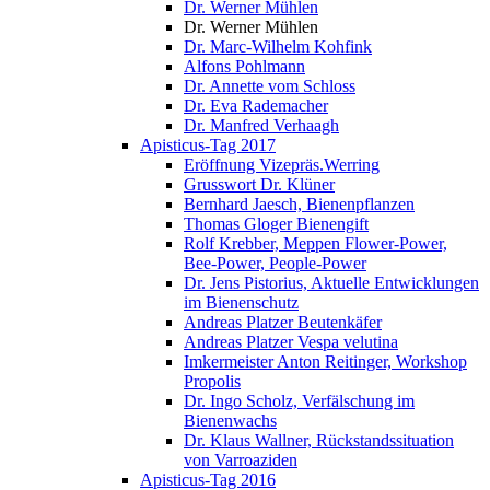
Dr. Werner Mühlen
Dr. Werner Mühlen
Dr. Marc-Wilhelm Kohfink
Alfons Pohlmann
Dr. Annette vom Schloss
Dr. Eva Rademacher
Dr. Manfred Verhaagh
Apisticus-Tag 2017
Eröffnung Vizepräs.Werring
Grusswort Dr. Klüner
Bernhard Jaesch, Bienenpflanzen
Thomas Gloger Bienengift
Rolf Krebber, Meppen Flower-Power,
Bee-Power, People-Power
Dr. Jens Pistorius, Aktuelle Entwicklungen
im Bienenschutz
Andreas Platzer Beutenkäfer
Andreas Platzer Vespa velutina
Imkermeister Anton Reitinger, Workshop
Propolis
Dr. Ingo Scholz, Verfälschung im
Bienenwachs
Dr. Klaus Wallner, Rückstandssituation
von Varroaziden
Apisticus-Tag 2016