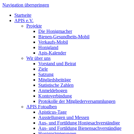
Navigation überspringen
Startseite
APIS e.V.
Projekte
Die Honigmacher
Bienen-Gesundheits-Mobil
Verkaufs-Mobil
Honigland
Apis-Kalender
Wir über uns
Vorstand und Beirat
Ziele
Satzung
Mitgliedsbeiträge
Statistische Zahlen
Anmeldebogen
Kontoverbindung
Protokolle der Mitgliederversammlungen
APIS Fotoalben
Apisticus-Tage
Ausstellungen und Messen
Aus- und Fortildung Honigsachverständige
Aus- und Fortildung Bienensachverständige
Honigprämierungen