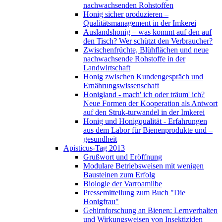
nachwachsenden Rohstoffen
Honig sicher produzieren –
Qualitätsmanagement in der Imkerei
Auslandshonig – was kommt auf den auf
den Tisch? Wer schützt den Verbraucher?
Zwischenfrüchte, Blühflächen und neue
nachwachsende Rohstoffe in der
Landwirtschaft
Honig zwischen Kundengespräch und
Ernährungswissenschaft
Honigland - mach' ich oder träum' ich?
Neue Formen der Kooperation als Antwort
auf den Struk-turwandel in der Imkerei
Honig und Honigqualität - Erfahrungen
aus dem Labor für Bienenprodukte und –
gesundheit
Apisticus-Tag 2013
Grußwort und Eröffnung
Modulare Betriebsweisen mit wenigen
Bausteinen zum Erfolg
Biologie der Varroamilbe
Pressemitteilung zum Buch "Die
Honigfrau"
Gehirnforschung an Bienen: Lernverhalten
und Wirkungsweisen von Insektiziden