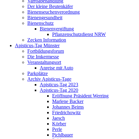
Varroabehandlung
Der kleine Beutenkäfer
Bienenseuchenverordnung
Bienengesundheit
Bienenschutz
Bienenvergiftung
Pflanzenschutzdienst NRW
Zecken Information
Apisticus-Tag Münster
Fortbildungsforum
Die Imkermesse
Veranstaltungsort
Anreise mit Auto
Parkplätze
Archiv Apisticus-Tage
Apisticus-Tag 2023
Apisticus-Tag 2020
Eröffnung Präsident Werring
Marlene Backer
Johannes Beims
Friedrichowitz
Jaesch
Körber
Perle
Pichlbauer