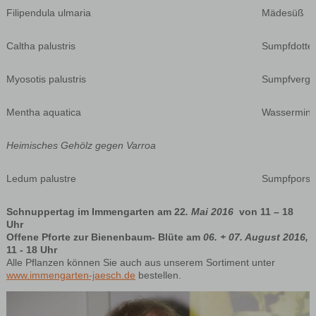
Filipendula ulmaria
Mädesüß
Caltha palustris
Sumpfdotte
Myosotis palustris
Sumpfvergis
Mentha aquatica
Wassermin
Heimisches Gehölz gegen Varroa
Ledum palustre
Sumpfporst
Schnuppertag im Immengarten am 22
. Mai 2016
von 11 – 18
Uhr
Offene Pforte zur Bienenbaum- Blüte am
06. + 07. August 2016,
11 - 18 Uhr
Alle Pflanzen können Sie auch aus unserem Sortiment unter
www.immengarten-jaesch.de
bestellen.