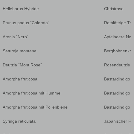
Helleborus Hybride
Christrose
Prunus padus “Colorata“
Rotblättrige Tr
Aronia “Nero“
Apfelbeere Ner
Satureja montana
Bergbohnenkra
Deutzia “Mont Rose“
Rosendeutzie
Amorpha fruticosa
Bastardindigo
Amorpha fruticosa mit Hummel
Bastardindigo
Amorpha fruticosa mit Pollenbiene
Bastardindigo
Syringa reticulata
Japanischer Fli