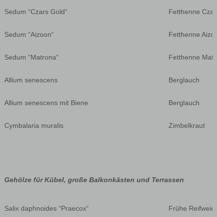
Sedum “Czars Gold“
Fetthenne Czar
Sedum “Aizoon“
Fetthenne Aizo
Sedum “Matrona“
Fetthenne Mat
Allium senescens
Berglauch
Allium senescens mit Biene
Berglauch
Cymbalaria muralis
Zimbelkraut
Gehölze für Kübel, große Balkonkästen und Terrassen
Salix daphnoides “Praecox“
Frühe Reifweid