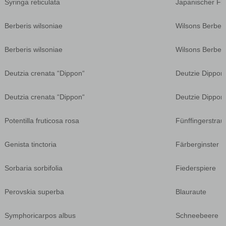
Syringa reticulata
Japanischer Fli
Berberis wilsoniae
Wilsons Berberi
Berberis wilsoniae
Wilsons Berberi
Deutzia crenata “Dippon“
Deutzie Dippon
Deutzia crenata “Dippon“
Deutzie Dippon
Potentilla fruticosa rosa
Fünffingerstrau
Genista tinctoria
Färberginster
Sorbaria sorbifolia
Fiederspiere
Perovskia superba
Blauraute
Symphoricarpos albus
Schneebeere