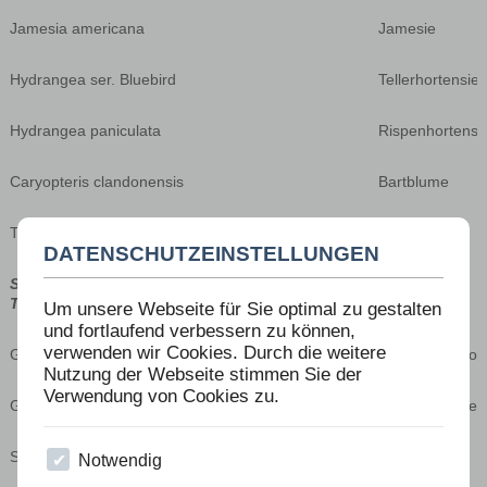
Jamesia americana
Jamesie
Hydrangea ser. Bluebird
Tellerhortensie 
Hydrangea paniculata
Rispenhortensi
Caryopteris clandonensis
Bartblume
Tamarix ram. “Pink Cascade“
Tamariske
DATENSCHUTZEINSTELLUNGEN
Stauden für Kübel, Balkonkästen und sonnige und trockene
Terrassen
Um unsere Webseite für Sie optimal zu gestalten
und fortlaufend verbessern zu können,
verwenden wir Cookies. Durch die weitere
Geranium “Jolly Bee“
Storchschnabel Joll
Nutzung der Webseite stimmen Sie der
Verwendung von Cookies zu.
Geranium sanguineum
Blutstorchschnabel
Scabiosa col. “Mars Midget“
Skabiose
Notwendig