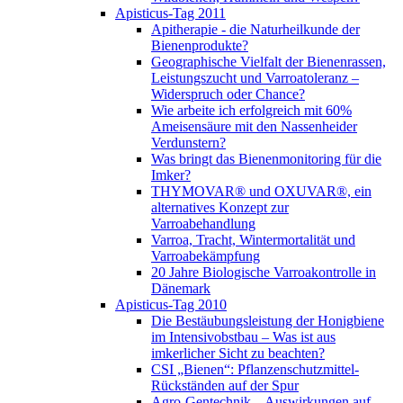
Apisticus-Tag 2011
Apitherapie - die Naturheilkunde der
Bienenprodukte?
Geographische Vielfalt der Bienenrassen,
Leistungszucht und Varroatoleranz –
Widerspruch oder Chance?
Wie arbeite ich erfolgreich mit 60%
Ameisensäure mit den Nassenheider
Verdunstern?
Was bringt das Bienenmonitoring für die
Imker?
THYMOVAR® und OXUVAR®, ein
alternatives Konzept zur
Varroabehandlung
Varroa, Tracht, Wintermortalität und
Varroabekämpfung
20 Jahre Biologische Varroakontrolle in
Dänemark
Apisticus-Tag 2010
Die Bestäubungsleistung der Honigbiene
im Intensivobstbau – Was ist aus
imkerlicher Sicht zu beachten?
CSI „Bienen“: Pflanzenschutzmittel-
Rückständen auf der Spur
Agro-Gentechnik – Auswirkungen auf