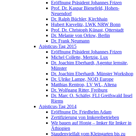
Eröffnung Präsident Johannes Frizen
Prof. Dr. Kaspar Bienefeld, Hohen-
Neuendorf
Dr. Ralph Büchler, Kirchhain
Hubert Kievelitz, LWK NRW Bonn
Prof. Dr. Christoph Künast, Otterstadt
Dr. Melanie von Orlow, Berlin
Dr. Frank Neumann
Apisticus-Tag 2015
Eröffnung Präsident Johannes Frizen
Michel Collette, Mertzig, Lux
Dr. Joachim Eberhardt, Agentur lernsite,
Münster
Dr. Joachim Eberhardt, Münster Workshop
Dr. Ulrike Lampe, NOD Europe
Matthias Rentrop, LV WL, Altena
Dr. Wolfgang Ritter, Freiburg
Dr. Marc O. Schäfer, FLI Greifswald Insel
Riems
Apisticus-Tag 2014
Eröffnung Dr. Friedhelm Adam
Zertifizierung von Imkereibetrieben
Wir bauen auf Honig – Imker für Imker in
Äthiopien
Staudenvielfalt vom Kleingarten bis zu