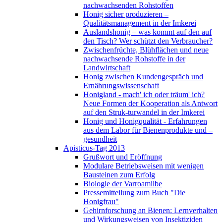
nachwachsenden Rohstoffen
Honig sicher produzieren –
Qualitätsmanagement in der Imkerei
Auslandshonig – was kommt auf den auf
den Tisch? Wer schützt den Verbraucher?
Zwischenfrüchte, Blühflächen und neue
nachwachsende Rohstoffe in der
Landwirtschaft
Honig zwischen Kundengespräch und
Ernährungswissenschaft
Honigland - mach' ich oder träum' ich?
Neue Formen der Kooperation als Antwort
auf den Struk-turwandel in der Imkerei
Honig und Honigqualität - Erfahrungen
aus dem Labor für Bienenprodukte und –
gesundheit
Apisticus-Tag 2013
Grußwort und Eröffnung
Modulare Betriebsweisen mit wenigen
Bausteinen zum Erfolg
Biologie der Varroamilbe
Pressemitteilung zum Buch "Die
Honigfrau"
Gehirnforschung an Bienen: Lernverhalten
und Wirkungsweisen von Insektiziden