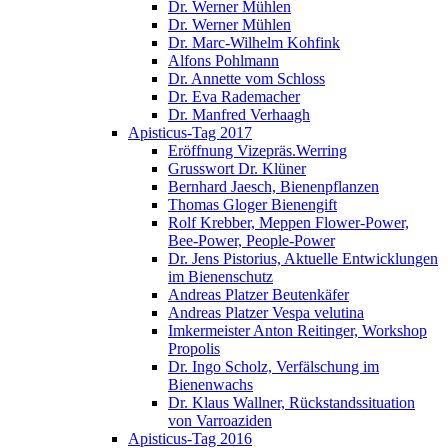
Dr. Werner Mühlen
Dr. Werner Mühlen
Dr. Marc-Wilhelm Kohfink
Alfons Pohlmann
Dr. Annette vom Schloss
Dr. Eva Rademacher
Dr. Manfred Verhaagh
Apisticus-Tag 2017
Eröffnung Vizepräs.Werring
Grusswort Dr. Klüner
Bernhard Jaesch, Bienenpflanzen
Thomas Gloger Bienengift
Rolf Krebber, Meppen Flower-Power,
Bee-Power, People-Power
Dr. Jens Pistorius, Aktuelle Entwicklungen
im Bienenschutz
Andreas Platzer Beutenkäfer
Andreas Platzer Vespa velutina
Imkermeister Anton Reitinger, Workshop
Propolis
Dr. Ingo Scholz, Verfälschung im
Bienenwachs
Dr. Klaus Wallner, Rückstandssituation
von Varroaziden
Apisticus-Tag 2016