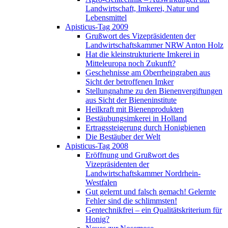
Landwirtschaft, Imkerei, Natur und
Lebensmittel
Apisticus-Tag 2009
Grußwort des Vizepräsidenten der
Landwirtschaftskammer NRW Anton Holz
Hat die kleinstrukturierte Imkerei in
Mitteleuropa noch Zukunft?
Geschehnisse am Oberrheingraben aus
Sicht der betroffenen Imker
Stellungnahme zu den Bienenvergiftungen
aus Sicht der Bieneninstitute
Heilkraft mit Bienenprodukten
Bestäubungsimkerei in Holland
Ertragssteigerung durch Honigbienen
Die Bestäuber der Welt
Apisticus-Tag 2008
Eröffnung und Grußwort des
Vizepräsidenten der
Landwirtschaftskammer Nordrhein-
Westfalen
Gut gelernt und falsch gemach! Gelernte
Fehler sind die schlimmsten!
Gentechnikfrei – ein Qualitätskriterium für
Honig?