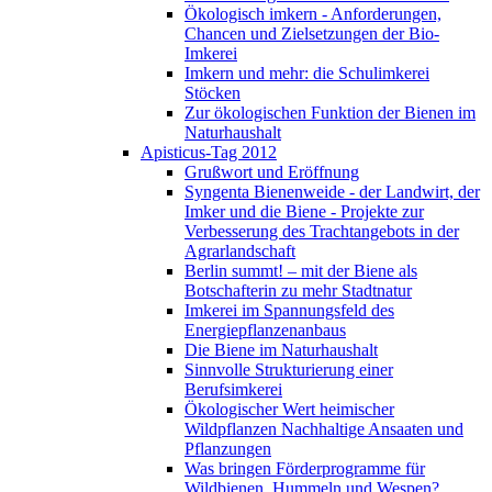
Ökologisch imkern - Anforderungen,
Chancen und Zielsetzungen der Bio-
Imkerei
Imkern und mehr: die Schulimkerei
Stöcken
Zur ökologischen Funktion der Bienen im
Naturhaushalt
Apisticus-Tag 2012
Grußwort und Eröffnung
Syngenta Bienenweide - der Landwirt, der
Imker und die Biene - Projekte zur
Verbesserung des Trachtangebots in der
Agrarlandschaft
Berlin summt! – mit der Biene als
Botschafterin zu mehr Stadtnatur
Imkerei im Spannungsfeld des
Energiepflanzenanbaus
Die Biene im Naturhaushalt
Sinnvolle Strukturierung einer
Berufsimkerei
Ökologischer Wert heimischer
Wildpflanzen Nachhaltige Ansaaten und
Pflanzungen
Was bringen Förderprogramme für
Wildbienen, Hummeln und Wespen?