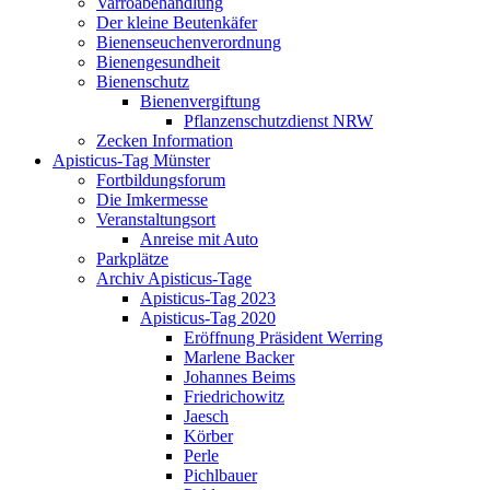
Varroabehandlung
Der kleine Beutenkäfer
Bienenseuchenverordnung
Bienengesundheit
Bienenschutz
Bienenvergiftung
Pflanzenschutzdienst NRW
Zecken Information
Apisticus-Tag Münster
Fortbildungsforum
Die Imkermesse
Veranstaltungsort
Anreise mit Auto
Parkplätze
Archiv Apisticus-Tage
Apisticus-Tag 2023
Apisticus-Tag 2020
Eröffnung Präsident Werring
Marlene Backer
Johannes Beims
Friedrichowitz
Jaesch
Körber
Perle
Pichlbauer