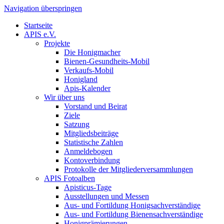
Navigation überspringen
Startseite
APIS e.V.
Projekte
Die Honigmacher
Bienen-Gesundheits-Mobil
Verkaufs-Mobil
Honigland
Apis-Kalender
Wir über uns
Vorstand und Beirat
Ziele
Satzung
Mitgliedsbeiträge
Statistische Zahlen
Anmeldebogen
Kontoverbindung
Protokolle der Mitgliederversammlungen
APIS Fotoalben
Apisticus-Tage
Ausstellungen und Messen
Aus- und Fortildung Honigsachverständige
Aus- und Fortildung Bienensachverständige
Honigprämierungen