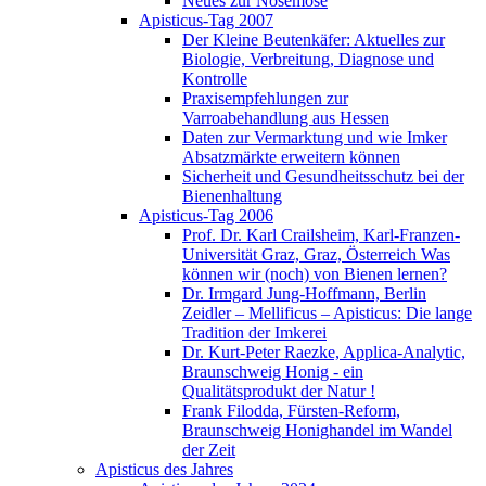
Neues zur Nosemose
Apisticus-Tag 2007
Der Kleine Beutenkäfer: Aktuelles zur
Biologie, Verbreitung, Diagnose und
Kontrolle
Praxisempfehlungen zur
Varroabehandlung aus Hessen
Daten zur Vermarktung und wie Imker
Absatzmärkte erweitern können
Sicherheit und Gesundheitsschutz bei der
Bienenhaltung
Apisticus-Tag 2006
Prof. Dr. Karl Crailsheim, Karl-Franzen-
Universität Graz, Graz, Österreich Was
können wir (noch) von Bienen lernen?
Dr. Irmgard Jung-Hoffmann, Berlin
Zeidler – Mellificus – Apisticus: Die lange
Tradition der Imkerei
Dr. Kurt-Peter Raezke, Applica-Analytic,
Braunschweig Honig - ein
Qualitätsprodukt der Natur !
Frank Filodda, Fürsten-Reform,
Braunschweig Honighandel im Wandel
der Zeit
Apisticus des Jahres