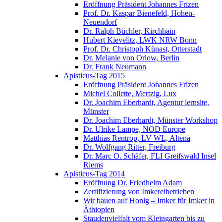
Eröffnung Präsident Johannes Frizen
Prof. Dr. Kaspar Bienefeld, Hohen-
Neuendorf
Dr. Ralph Büchler, Kirchhain
Hubert Kievelitz, LWK NRW Bonn
Prof. Dr. Christoph Künast, Otterstadt
Dr. Melanie von Orlow, Berlin
Dr. Frank Neumann
Apisticus-Tag 2015
Eröffnung Präsident Johannes Frizen
Michel Collette, Mertzig, Lux
Dr. Joachim Eberhardt, Agentur lernsite,
Münster
Dr. Joachim Eberhardt, Münster Workshop
Dr. Ulrike Lampe, NOD Europe
Matthias Rentrop, LV WL, Altena
Dr. Wolfgang Ritter, Freiburg
Dr. Marc O. Schäfer, FLI Greifswald Insel
Riems
Apisticus-Tag 2014
Eröffnung Dr. Friedhelm Adam
Zertifizierung von Imkereibetrieben
Wir bauen auf Honig – Imker für Imker in
Äthiopien
Staudenvielfalt vom Kleingarten bis zu