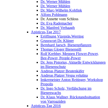
Dr. Werner Mühlen
Dr. Werner Mühlen
Dr. Marc-Wilhelm Kohfink
Alfons Pohlmann
Dr. Annette vom Schloss
Dr. Eva Rademacher
Dr. Manfred Verhaagh
Apisticus-Tag 2017
Eröffnung Vizepräs.Werring
Grusswort Dr. Klüner
Bernhard Jaesch, Bienenpflanzen
Thomas Gloger Bienengift
Rolf Krebber, Meppen Flower-Power,
Bee-Power, People-Power
Dr. Jens Pistorius, Aktuelle Entwicklungen
im Bienenschutz
Andreas Platzer Beutenkäfer
Andreas Platzer Vespa velutina
Imkermeister Anton Reitinger, Workshop
Propolis
Dr. Ingo Scholz, Verfälschung im
Bienenwachs
Dr. Klaus Wallner, Rückstandssituation
von Varroaziden
Apisticus-Tag 2016