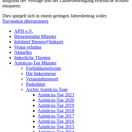
aufgrund der Verträge und der Landesbeteiligung erhebliche Kosten
einsparen.
Dies spiegelt sich in einem geringen Jahresbeitrag wider.
Navigation überspringen
APIS e.V.
Bieneninstitut Münster
Infobrief Bienen@Imkerei
Vespa velutina
Aktuelles
Imkerliche Themen
Apisticus-Tag Münster
Fortbildungsforum
Die Imkermesse
Veranstaltungsort
Parkplätze
Archiv Apisticus-Tage
Apisticus-Tag 2023
Apisticus-Tag 2020
Apisticus-Tag 2019
Apisticus-Tag 2018
Apisticus-Tag 2017
Apisticus-Tag 2016
Apisticus-Tag 2015
Apisticus-Tag 2014