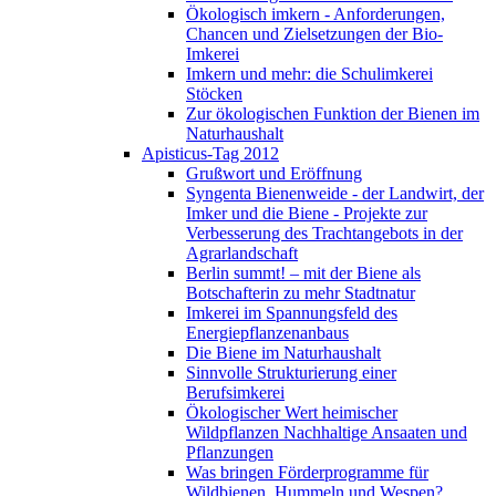
Ökologisch imkern - Anforderungen,
Chancen und Zielsetzungen der Bio-
Imkerei
Imkern und mehr: die Schulimkerei
Stöcken
Zur ökologischen Funktion der Bienen im
Naturhaushalt
Apisticus-Tag 2012
Grußwort und Eröffnung
Syngenta Bienenweide - der Landwirt, der
Imker und die Biene - Projekte zur
Verbesserung des Trachtangebots in der
Agrarlandschaft
Berlin summt! – mit der Biene als
Botschafterin zu mehr Stadtnatur
Imkerei im Spannungsfeld des
Energiepflanzenanbaus
Die Biene im Naturhaushalt
Sinnvolle Strukturierung einer
Berufsimkerei
Ökologischer Wert heimischer
Wildpflanzen Nachhaltige Ansaaten und
Pflanzungen
Was bringen Förderprogramme für
Wildbienen, Hummeln und Wespen?