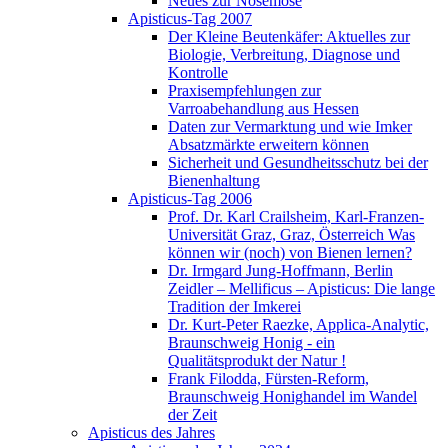
Neues zur Nosemose
Apisticus-Tag 2007
Der Kleine Beutenkäfer: Aktuelles zur
Biologie, Verbreitung, Diagnose und
Kontrolle
Praxisempfehlungen zur
Varroabehandlung aus Hessen
Daten zur Vermarktung und wie Imker
Absatzmärkte erweitern können
Sicherheit und Gesundheitsschutz bei der
Bienenhaltung
Apisticus-Tag 2006
Prof. Dr. Karl Crailsheim, Karl-Franzen-
Universität Graz, Graz, Österreich Was
können wir (noch) von Bienen lernen?
Dr. Irmgard Jung-Hoffmann, Berlin
Zeidler – Mellificus – Apisticus: Die lange
Tradition der Imkerei
Dr. Kurt-Peter Raezke, Applica-Analytic,
Braunschweig Honig - ein
Qualitätsprodukt der Natur !
Frank Filodda, Fürsten-Reform,
Braunschweig Honighandel im Wandel
der Zeit
Apisticus des Jahres