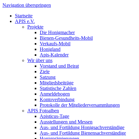
Navigation überspringen
Startseite
APIS e.V.
Projekte
Die Honigmacher
Bienen-Gesundheits-Mobil
Verkaufs-Mobil
Honigland
Apis-Kalender
Wir über uns
Vorstand und Beirat
Ziele
Satzung
Mitgliedsbeiträge
Statistische Zahlen
Anmeldebogen
Kontoverbindung
Protokolle der Mitgliederversammlungen
APIS Fotoalben
Apisticus-Tage
Ausstellungen und Messen
Aus- und Fortildung Honigsachverständige
Aus- und Fortildung Bienensachverständige
Honigprämierungen