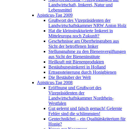
Landwirtschaft, Imkerei, Natur und
Lebensmittel
Apisticus-Tag 2009
Grußwort des Vizepräsidenten der
Landwirtschaftskammer NRW Anton Holz
Hat die kleinstrukturierte Imkerei in
Mitteleuropa noch Zukunft?
Geschehnisse am Oberrheingraben aus
Sicht der betroffenen Imker
Stellungnahme zu den Bienenvergiftungen
aus Sicht der Bieneninstitute
Heilkraft mit Bienenprodukten
Bestäubungsimkerei in Holland
Ertragssteigerung durch Honigbienen
Die Bestäuber der Welt
Apisticus-Tag 2008
Eröffnung und Grußwort des
Vizepräsidenten der
Landwirtschaftskammer Nordrhein-
Westfalen
Gut gelernt und falsch gemach! Gelernte
Fehler sind die schlimmsten!
Gentechnikfrei – ein Qualitätskriterium für
Honig?