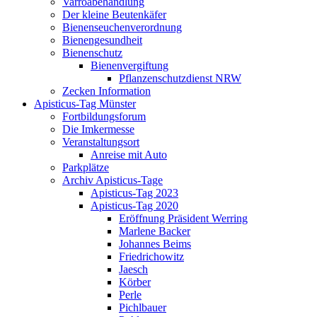
Varroabehandlung
Der kleine Beutenkäfer
Bienenseuchenverordnung
Bienengesundheit
Bienenschutz
Bienenvergiftung
Pflanzenschutzdienst NRW
Zecken Information
Apisticus-Tag Münster
Fortbildungsforum
Die Imkermesse
Veranstaltungsort
Anreise mit Auto
Parkplätze
Archiv Apisticus-Tage
Apisticus-Tag 2023
Apisticus-Tag 2020
Eröffnung Präsident Werring
Marlene Backer
Johannes Beims
Friedrichowitz
Jaesch
Körber
Perle
Pichlbauer