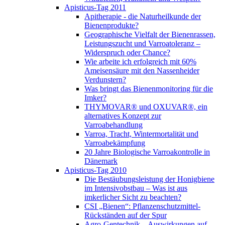
Apisticus-Tag 2011
Apitherapie - die Naturheilkunde der
Bienenprodukte?
Geographische Vielfalt der Bienenrassen,
Leistungszucht und Varroatoleranz –
Widerspruch oder Chance?
Wie arbeite ich erfolgreich mit 60%
Ameisensäure mit den Nassenheider
Verdunstern?
Was bringt das Bienenmonitoring für die
Imker?
THYMOVAR® und OXUVAR®, ein
alternatives Konzept zur
Varroabehandlung
Varroa, Tracht, Wintermortalität und
Varroabekämpfung
20 Jahre Biologische Varroakontrolle in
Dänemark
Apisticus-Tag 2010
Die Bestäubungsleistung der Honigbiene
im Intensivobstbau – Was ist aus
imkerlicher Sicht zu beachten?
CSI „Bienen“: Pflanzenschutzmittel-
Rückständen auf der Spur
Agro-Gentechnik – Auswirkungen auf