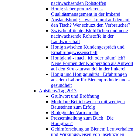
nachwachsenden Rohstoffen
Honig sicher produzieren –
Qualitätsmanagement in der Imkerei
Auslandshonig – was kommt auf den auf
den Tisch? Wer schützt den Verbraucher?
Zwischenfrüchte, Blühflächen und neue
nachwachsende Rohstoffe in der
Landwirtschaft
Honig zwischen Kundengespräch und
Ernährungswissenschaft
Honigland - mach' ich oder träum' ich?
Neue Formen der Kooperation als Antwort
auf den Struk-turwandel in der Imkerei
Honig und Honigqualität - Erfahrungen
aus dem Labor für Bienenprodukte und –
gesundheit
Apisticus-Tag 2013
Grußwort und Eröffnung
Modulare Betriebsweisen mit wenigen
Bausteinen zum Erfolg
Biologie der Varroamilbe
Pressemitteilung zum Buch "Die
Honigfrau"
Gehirnforschung an Bienen: Lernverhalten
und Wirkungsweisen von Insektiziden