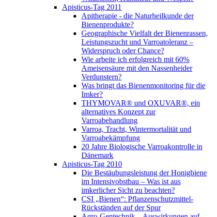
Apisticus-Tag 2011
Apitherapie - die Naturheilkunde der
Bienenprodukte?
Geographische Vielfalt der Bienenrassen,
Leistungszucht und Varroatoleranz –
Widerspruch oder Chance?
Wie arbeite ich erfolgreich mit 60%
Ameisensäure mit den Nassenheider
Verdunstern?
Was bringt das Bienenmonitoring für die
Imker?
THYMOVAR® und OXUVAR®, ein
alternatives Konzept zur
Varroabehandlung
Varroa, Tracht, Wintermortalität und
Varroabekämpfung
20 Jahre Biologische Varroakontrolle in
Dänemark
Apisticus-Tag 2010
Die Bestäubungsleistung der Honigbiene
im Intensivobstbau – Was ist aus
imkerlicher Sicht zu beachten?
CSI „Bienen“: Pflanzenschutzmittel-
Rückständen auf der Spur
Agro-Gentechnik – Auswirkungen auf