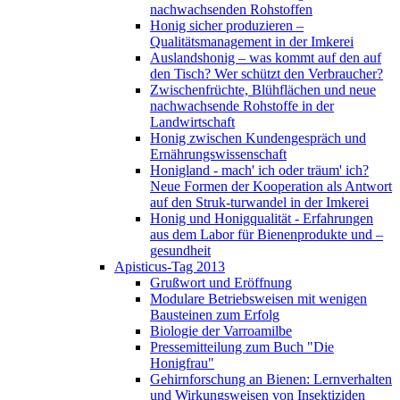
nachwachsenden Rohstoffen
Honig sicher produzieren –
Qualitätsmanagement in der Imkerei
Auslandshonig – was kommt auf den auf
den Tisch? Wer schützt den Verbraucher?
Zwischenfrüchte, Blühflächen und neue
nachwachsende Rohstoffe in der
Landwirtschaft
Honig zwischen Kundengespräch und
Ernährungswissenschaft
Honigland - mach' ich oder träum' ich?
Neue Formen der Kooperation als Antwort
auf den Struk-turwandel in der Imkerei
Honig und Honigqualität - Erfahrungen
aus dem Labor für Bienenprodukte und –
gesundheit
Apisticus-Tag 2013
Grußwort und Eröffnung
Modulare Betriebsweisen mit wenigen
Bausteinen zum Erfolg
Biologie der Varroamilbe
Pressemitteilung zum Buch "Die
Honigfrau"
Gehirnforschung an Bienen: Lernverhalten
und Wirkungsweisen von Insektiziden