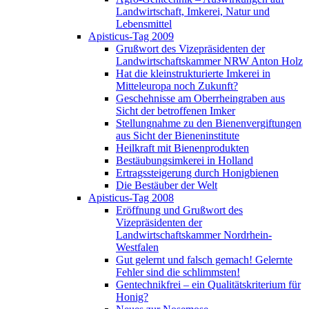
Landwirtschaft, Imkerei, Natur und
Lebensmittel
Apisticus-Tag 2009
Grußwort des Vizepräsidenten der
Landwirtschaftskammer NRW Anton Holz
Hat die kleinstrukturierte Imkerei in
Mitteleuropa noch Zukunft?
Geschehnisse am Oberrheingraben aus
Sicht der betroffenen Imker
Stellungnahme zu den Bienenvergiftungen
aus Sicht der Bieneninstitute
Heilkraft mit Bienenprodukten
Bestäubungsimkerei in Holland
Ertragssteigerung durch Honigbienen
Die Bestäuber der Welt
Apisticus-Tag 2008
Eröffnung und Grußwort des
Vizepräsidenten der
Landwirtschaftskammer Nordrhein-
Westfalen
Gut gelernt und falsch gemach! Gelernte
Fehler sind die schlimmsten!
Gentechnikfrei – ein Qualitätskriterium für
Honig?