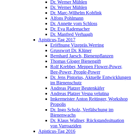
Dr. Werner Mühlen
Dr. Werner Mühlen
Dr. Marc-Wilhelm Kohfink
Alfons Pohlmann
Dr. Annette vom Schloss
Dr. Eva Rademacher
Dr. Manfred Verhaagh
Apisticus-Tag 2017
Eröffnung Vizepräs.Werring
Grusswort Dr. Klüner
Bernhard Jaesch, Bienenpflanzen
Thomas Gloger Bienengift
Rolf Krebber, Meppen Flower-Power,
Bee-Power, People-Power
Dr. Jens Pistorius, Aktuelle Entwicklungen
im Bienenschutz
Andreas Platzer Beutenkäfer
Andreas Platzer Vespa velutina
Imkermeister Anton Reitinger, Workshop
Propolis
Dr. Ingo Scholz, Verfälschung im
Bienenwachs
Dr. Klaus Wallner, Rückstandssituation
von Varroaziden
Apisticus-Tag 2016