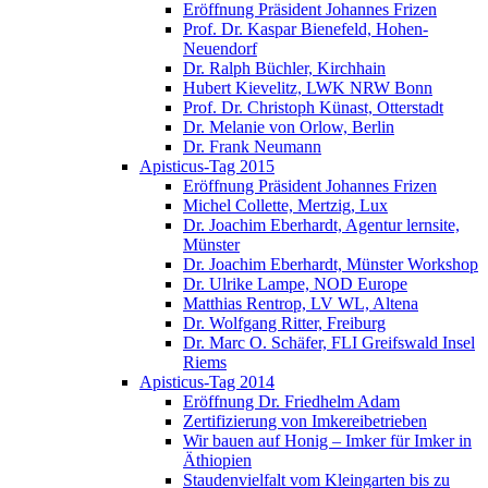
Eröffnung Präsident Johannes Frizen
Prof. Dr. Kaspar Bienefeld, Hohen-
Neuendorf
Dr. Ralph Büchler, Kirchhain
Hubert Kievelitz, LWK NRW Bonn
Prof. Dr. Christoph Künast, Otterstadt
Dr. Melanie von Orlow, Berlin
Dr. Frank Neumann
Apisticus-Tag 2015
Eröffnung Präsident Johannes Frizen
Michel Collette, Mertzig, Lux
Dr. Joachim Eberhardt, Agentur lernsite,
Münster
Dr. Joachim Eberhardt, Münster Workshop
Dr. Ulrike Lampe, NOD Europe
Matthias Rentrop, LV WL, Altena
Dr. Wolfgang Ritter, Freiburg
Dr. Marc O. Schäfer, FLI Greifswald Insel
Riems
Apisticus-Tag 2014
Eröffnung Dr. Friedhelm Adam
Zertifizierung von Imkereibetrieben
Wir bauen auf Honig – Imker für Imker in
Äthiopien
Staudenvielfalt vom Kleingarten bis zu