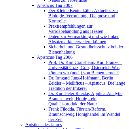
Neues zur Nosemose
Apisticus-Tag 2007
Der Kleine Beutenkäfer: Aktuelles zur
Biologie, Verbreitung, Diagnose und
Kontrolle
Praxisempfehlungen zur
Varroabehandlung aus Hessen
Daten zur Vermarktung und wie Imker
Absatzmärkte erweitern können
Sicherheit und Gesundheitsschutz bei der
Bienenhaltung
Apisticus-Tag 2006
Prof. Dr. Karl Crailsheim, Karl-Franzen-
Universität Graz, Graz, Österreich Was
können wir (noch) von Bienen lernen?
Dr. Irmgard Jung-Hoffmann, Berlin
Zeidler – Mellificus – Apisticus: Die lange
Tradition der Imkerei
Dr. Kurt-Peter Raezke, Applica-Analytic,
Braunschweig Honig - ein
Qualitätsprodukt der Natur !
Frank Filodda, Fürsten-Reform,
Braunschweig Honighandel im Wandel
der Zeit
Apisticus des Jahres