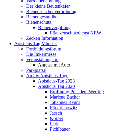
Varroabehandlung
Der kleine Beutenkäfer
Bienenseuchenverordnung
Bienengesundheit
Bienenschutz
Bienenvergiftung
Pflanzenschutzdienst NRW
Zecken Information
Apisticus-Tag Münster
Fortbildungsforum
Die Imkermesse
Veranstaltungsort
Anreise mit Auto
Parkplätze
Archiv Apisticus-Tage
Apisticus-Tag 2023
Apisticus-Tag 2020
Eröffnung Präsident Werring
Marlene Backer
Johannes Beims
Friedrichowitz
Jaesch
Körber
Perle
Pichlbauer