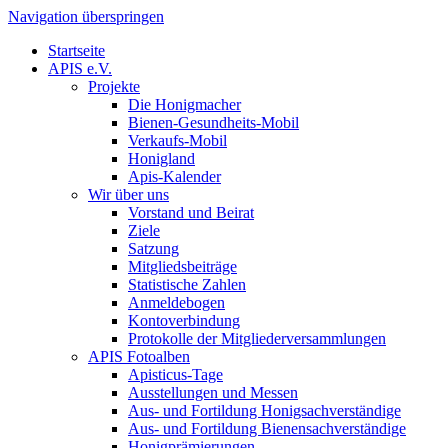
Navigation überspringen
Startseite
APIS e.V.
Projekte
Die Honigmacher
Bienen-Gesundheits-Mobil
Verkaufs-Mobil
Honigland
Apis-Kalender
Wir über uns
Vorstand und Beirat
Ziele
Satzung
Mitgliedsbeiträge
Statistische Zahlen
Anmeldebogen
Kontoverbindung
Protokolle der Mitgliederversammlungen
APIS Fotoalben
Apisticus-Tage
Ausstellungen und Messen
Aus- und Fortildung Honigsachverständige
Aus- und Fortildung Bienensachverständige
Honigprämierungen