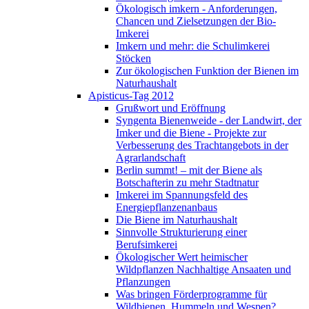
Ökologisch imkern - Anforderungen,
Chancen und Zielsetzungen der Bio-
Imkerei
Imkern und mehr: die Schulimkerei
Stöcken
Zur ökologischen Funktion der Bienen im
Naturhaushalt
Apisticus-Tag 2012
Grußwort und Eröffnung
Syngenta Bienenweide - der Landwirt, der
Imker und die Biene - Projekte zur
Verbesserung des Trachtangebots in der
Agrarlandschaft
Berlin summt! – mit der Biene als
Botschafterin zu mehr Stadtnatur
Imkerei im Spannungsfeld des
Energiepflanzenanbaus
Die Biene im Naturhaushalt
Sinnvolle Strukturierung einer
Berufsimkerei
Ökologischer Wert heimischer
Wildpflanzen Nachhaltige Ansaaten und
Pflanzungen
Was bringen Förderprogramme für
Wildbienen, Hummeln und Wespen?