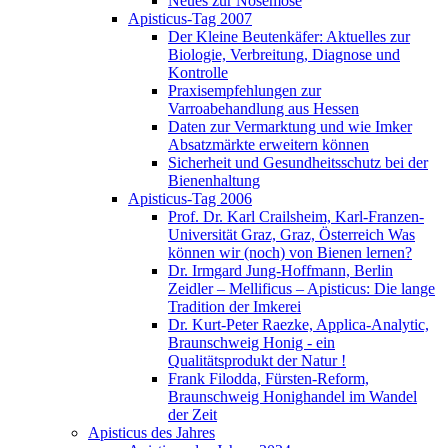
Neues zur Nosemose
Apisticus-Tag 2007
Der Kleine Beutenkäfer: Aktuelles zur
Biologie, Verbreitung, Diagnose und
Kontrolle
Praxisempfehlungen zur
Varroabehandlung aus Hessen
Daten zur Vermarktung und wie Imker
Absatzmärkte erweitern können
Sicherheit und Gesundheitsschutz bei der
Bienenhaltung
Apisticus-Tag 2006
Prof. Dr. Karl Crailsheim, Karl-Franzen-
Universität Graz, Graz, Österreich Was
können wir (noch) von Bienen lernen?
Dr. Irmgard Jung-Hoffmann, Berlin
Zeidler – Mellificus – Apisticus: Die lange
Tradition der Imkerei
Dr. Kurt-Peter Raezke, Applica-Analytic,
Braunschweig Honig - ein
Qualitätsprodukt der Natur !
Frank Filodda, Fürsten-Reform,
Braunschweig Honighandel im Wandel
der Zeit
Apisticus des Jahres