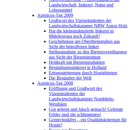
Landwirtschaft, Imkerei, Natur und
Lebensmittel
Apisticus-Tag 2009
Grußwort des Vizepräsidenten der
Landwirtschaftskammer NRW Anton Holz
Hat die kleinstrukturierte Imkerei in
Mitteleuropa noch Zukunft?
Geschehnisse am Oberrheingraben aus
Sicht der betroffenen Imker
Stellungnahme zu den Bienenvergiftungen
aus Sicht der Bieneninstitute
Heilkraft mit Bienenprodukten
Bestäubungsimkerei in Holland
Ertragssteigerung durch Honigbienen
Die Bestäuber der Welt
Apisticus-Tag 2008
Eröffnung und Grußwort des
Vizepräsidenten der
Landwirtschaftskammer Nordrhein-
Westfalen
Gut gelernt und falsch gemach! Gelernte
Fehler sind die schlimmsten!
Gentechnikfrei – ein Qualitätskriterium für
Honig?