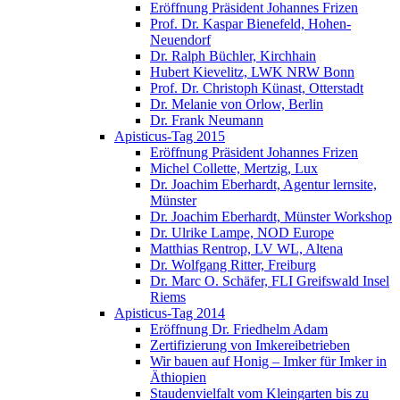
Eröffnung Präsident Johannes Frizen
Prof. Dr. Kaspar Bienefeld, Hohen-
Neuendorf
Dr. Ralph Büchler, Kirchhain
Hubert Kievelitz, LWK NRW Bonn
Prof. Dr. Christoph Künast, Otterstadt
Dr. Melanie von Orlow, Berlin
Dr. Frank Neumann
Apisticus-Tag 2015
Eröffnung Präsident Johannes Frizen
Michel Collette, Mertzig, Lux
Dr. Joachim Eberhardt, Agentur lernsite,
Münster
Dr. Joachim Eberhardt, Münster Workshop
Dr. Ulrike Lampe, NOD Europe
Matthias Rentrop, LV WL, Altena
Dr. Wolfgang Ritter, Freiburg
Dr. Marc O. Schäfer, FLI Greifswald Insel
Riems
Apisticus-Tag 2014
Eröffnung Dr. Friedhelm Adam
Zertifizierung von Imkereibetrieben
Wir bauen auf Honig – Imker für Imker in
Äthiopien
Staudenvielfalt vom Kleingarten bis zu