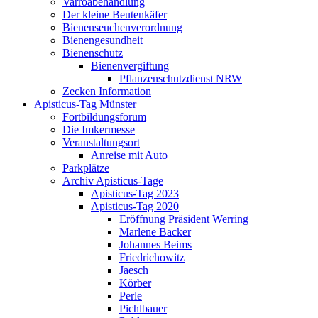
Varroabehandlung
Der kleine Beutenkäfer
Bienenseuchenverordnung
Bienengesundheit
Bienenschutz
Bienenvergiftung
Pflanzenschutzdienst NRW
Zecken Information
Apisticus-Tag Münster
Fortbildungsforum
Die Imkermesse
Veranstaltungsort
Anreise mit Auto
Parkplätze
Archiv Apisticus-Tage
Apisticus-Tag 2023
Apisticus-Tag 2020
Eröffnung Präsident Werring
Marlene Backer
Johannes Beims
Friedrichowitz
Jaesch
Körber
Perle
Pichlbauer