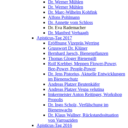
Dr. Werner Mühlen
Dr. Werner Mühlen
Dr. Marc-Wilhelm Kohfink
Alfons Pohlmann
Dr. Annette vom Schloss
Dr. Eva Rademacher
Dr. Manfred Verhaagh
Apisticus-Tag 2017
Eröffnung Vizepräs.Werring
Grusswort Dr. Klüner
Bernhard Jaesch, Bienenpflanzen
Thomas Gloger Bienengift
Rolf Krebber, Meppen Flower-Power,
Bee-Power, People-Power
Dr. Jens Pistorius, Aktuelle Entwicklungen
im Bienenschutz
Andreas Platzer Beutenkäfer
Andreas Platzer Vespa velutina
Imkermeister Anton Reitinger, Workshop
Propolis
Dr. Ingo Scholz, Verfälschung im
Bienenwachs
Dr. Klaus Wallner, Rückstandssituation
von Varroaziden
Apisticus-Tag 2016