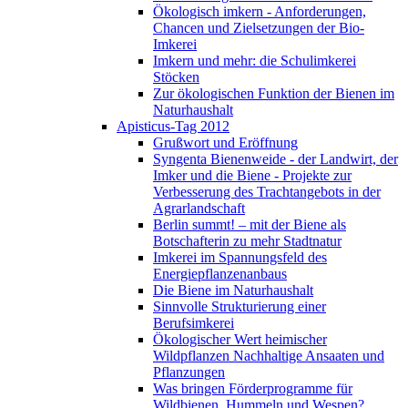
Ökologisch imkern - Anforderungen,
Chancen und Zielsetzungen der Bio-
Imkerei
Imkern und mehr: die Schulimkerei
Stöcken
Zur ökologischen Funktion der Bienen im
Naturhaushalt
Apisticus-Tag 2012
Grußwort und Eröffnung
Syngenta Bienenweide - der Landwirt, der
Imker und die Biene - Projekte zur
Verbesserung des Trachtangebots in der
Agrarlandschaft
Berlin summt! – mit der Biene als
Botschafterin zu mehr Stadtnatur
Imkerei im Spannungsfeld des
Energiepflanzenanbaus
Die Biene im Naturhaushalt
Sinnvolle Strukturierung einer
Berufsimkerei
Ökologischer Wert heimischer
Wildpflanzen Nachhaltige Ansaaten und
Pflanzungen
Was bringen Förderprogramme für
Wildbienen, Hummeln und Wespen?