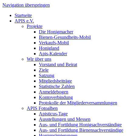
Navigation überspringen
Startseite
APIS e.V.
Projekte
Die Honigmacher
Bienen-Gesundheits-Mobil
Verkaufs-Mobil
Honigland
Apis-Kalender
Wir über uns
Vorstand und Beirat
Ziele
Satzung
Mitgliedsbeiträge
Statistische Zahlen
Anmeldebogen
Kontoverbindung
Protokolle der Mitgliederversammlungen
APIS Fotoalben
Apisticus-Tage
Ausstellungen und Messen
Aus- und Fortildung Honigsachverständige
Aus- und Fortildung Bienensachverständige
Honigprämierungen