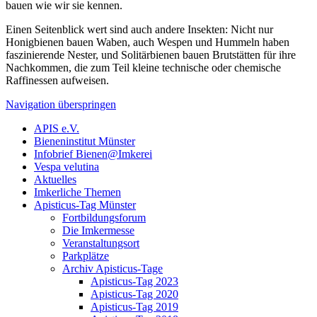
bauen wie wir sie kennen.
Einen Seitenblick wert sind auch andere Insekten: Nicht nur
Honigbienen bauen Waben, auch Wespen und Hummeln haben
faszinierende Nester, und Solitärbienen bauen Brutstätten für ihre
Nachkommen, die zum Teil kleine technische oder chemische
Raffinessen aufweisen.
Navigation überspringen
APIS e.V.
Bieneninstitut Münster
Infobrief Bienen@Imkerei
Vespa velutina
Aktuelles
Imkerliche Themen
Apisticus-Tag Münster
Fortbildungsforum
Die Imkermesse
Veranstaltungsort
Parkplätze
Archiv Apisticus-Tage
Apisticus-Tag 2023
Apisticus-Tag 2020
Apisticus-Tag 2019