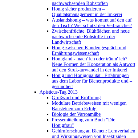
nachwachsenden Rohstoffen
Honig sicher produzieren –
Qualitätsmanagement in der Imkerei
Auslandshonig – was kommt auf den auf
den Tisch? Wer schützt den Verbraucher?
Zwischenfrüchte, Blühflächen und neue
nachwachsende Rohstoffe in der
Landwirtschaft
Honig zwischen Kundengespräch und
Ernährungswissenschaft
Honigland - mach' ich oder träum' ich?
Neue Formen der Kooperation als Antwort
auf den Struk-turwandel in der Imkerei
Honig und Honigqualität - Erfahrungen
aus dem Labor für Bienenprodukte und –
gesundheit
Apisticus-Tag 2013
Grußwort und Eröffnung
Modulare Betriebsweisen mit wenigen
Bausteinen zum Erfolg
Biologie der Varroamilbe
Pressemitteilung zum Buch "Die
Honigfrau"
Gehirnforschung an Bienen: Lernverhalten
und Wirkungsweisen von Insektiziden