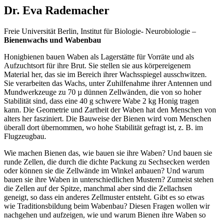
Dr. Eva Rademacher
Freie Universität Berlin, Institut für Biologie- Neurobiologie –
Bienenwachs und Wabenbau
Honigbienen bauen Waben als Lagerstätte für Vorräte und als
Aufzuchtsort für ihre Brut. Sie stellen sie aus körpereigenem
Material her, das sie im Bereich ihrer Wachsspiegel ausschwitzen.
Sie verarbeiten das Wachs, unter Zuhilfenahme ihrer Antennen und
Mundwerkzeuge zu 70 µ dünnen Zellwänden, die von so hoher
Stabilität sind, dass eine 40 g schwere Wabe 2 kg Honig tragen
kann. Die Geometrie und Zartheit der Waben hat den Menschen von
alters her fasziniert. Die Bauweise der Bienen wird vom Menschen
überall dort übernommen, wo hohe Stabilität gefragt ist, z. B. im
Flugzeugbau.
Wie machen Bienen das, wie bauen sie ihre Waben? Und bauen sie
runde Zellen, die durch die dichte Packung zu Sechsecken werden
oder können sie die Zellwände im Winkel anbauen? Und warum
bauen sie ihre Waben in unterschiedlichen Mustern? Zumeist stehen
die Zellen auf der Spitze, manchmal aber sind die Zellachsen
geneigt, so dass ein anderes Zellmuster entsteht. Gibt es so etwas
wie Traditionsbildung beim Wabenbau? Diesen Fragen wollen wir
nachgehen und aufzeigen, wie und warum Bienen ihre Waben so