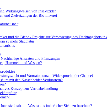
"
und Wirkungsweisen von Insektiziden
n und Zielsetzungen der Bio-Imkerei
aturhaushalt
mker und die Biene - Projekte zur Verbesserung des Trachtangebots in 
erin zu mehr Stadtnatur
nzenanbaus
i
 Nachhaltige Ansaaten und Pflanzungen
enen, Hummeln und Wespen?
nprodukte?
eistungszucht und Varroatoleranz – Widerspruch oder Chance?
nsäure mit den Nassenheider Verdunstern?
ker?
ves Konzept zur Varroabehandlung
abekämpfung
nemark
Intensivobstbau – Was ist aus imkerlicher Sicht zu beachten?