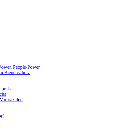
Power, People-Power
 im Bienenschutz
opolis
chs
 Varroaziden
rf