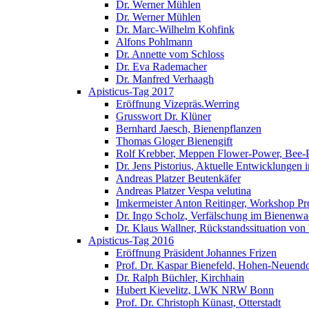
Dr. Werner Mühlen
Dr. Werner Mühlen
Dr. Marc-Wilhelm Kohfink
Alfons Pohlmann
Dr. Annette vom Schloss
Dr. Eva Rademacher
Dr. Manfred Verhaagh
Apisticus-Tag 2017
Eröffnung Vizepräs.Werring
Grusswort Dr. Klüner
Bernhard Jaesch, Bienenpflanzen
Thomas Gloger Bienengift
Rolf Krebber, Meppen Flower-Power, Bee-
Dr. Jens Pistorius, Aktuelle Entwicklungen
Andreas Platzer Beutenkäfer
Andreas Platzer Vespa velutina
Imkermeister Anton Reitinger, Workshop Pr
Dr. Ingo Scholz, Verfälschung im Bienenwa
Dr. Klaus Wallner, Rückstandssituation von
Apisticus-Tag 2016
Eröffnung Präsident Johannes Frizen
Prof. Dr. Kaspar Bienefeld, Hohen-Neuendo
Dr. Ralph Büchler, Kirchhain
Hubert Kievelitz, LWK NRW Bonn
Prof. Dr. Christoph Künast, Otterstadt