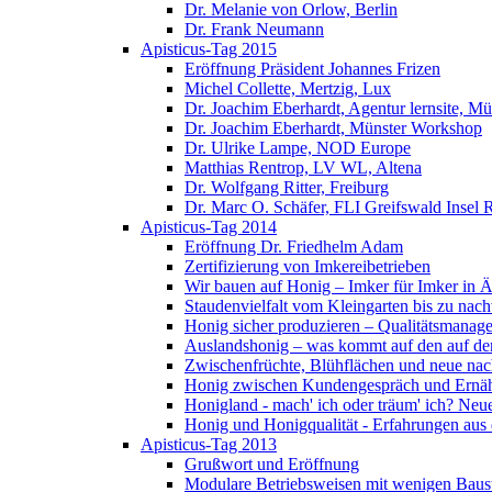
Dr. Melanie von Orlow, Berlin
Dr. Frank Neumann
Apisticus-Tag 2015
Eröffnung Präsident Johannes Frizen
Michel Collette, Mertzig, Lux
Dr. Joachim Eberhardt, Agentur lernsite, Mü
Dr. Joachim Eberhardt, Münster Workshop
Dr. Ulrike Lampe, NOD Europe
Matthias Rentrop, LV WL, Altena
Dr. Wolfgang Ritter, Freiburg
Dr. Marc O. Schäfer, FLI Greifswald Insel 
Apisticus-Tag 2014
Eröffnung Dr. Friedhelm Adam
Zertifizierung von Imkereibetrieben
Wir bauen auf Honig – Imker für Imker in Ä
Staudenvielfalt vom Kleingarten bis zu na
Honig sicher produzieren – Qualitätsmanage
Auslandshonig – was kommt auf den auf den
Zwischenfrüchte, Blühflächen und neue nac
Honig zwischen Kundengespräch und Ernäh
Honigland - mach' ich oder träum' ich? Neu
Honig und Honigqualität - Erfahrungen aus
Apisticus-Tag 2013
Grußwort und Eröffnung
Modulare Betriebsweisen mit wenigen Baus