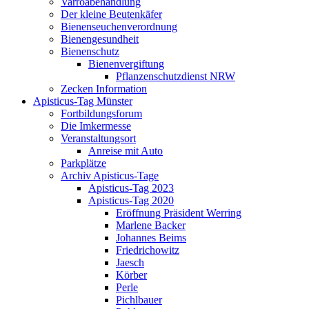
Varroabehandlung
Der kleine Beutenkäfer
Bienenseuchenverordnung
Bienengesundheit
Bienenschutz
Bienenvergiftung
Pflanzenschutzdienst NRW
Zecken Information
Apisticus-Tag Münster
Fortbildungsforum
Die Imkermesse
Veranstaltungsort
Anreise mit Auto
Parkplätze
Archiv Apisticus-Tage
Apisticus-Tag 2023
Apisticus-Tag 2020
Eröffnung Präsident Werring
Marlene Backer
Johannes Beims
Friedrichowitz
Jaesch
Körber
Perle
Pichlbauer