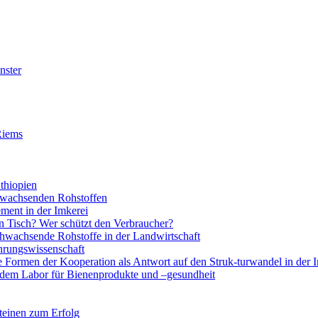
nster
Riems
thiopien
chwachsenden Rohstoffen
ment in der Imkerei
 Tisch? Wer schützt den Verbraucher?
hwachsende Rohstoffe in der Landwirtschaft
rungswissenschaft
e Formen der Kooperation als Antwort auf den Struk-turwandel in der 
 dem Labor für Bienenprodukte und –gesundheit
teinen zum Erfolg