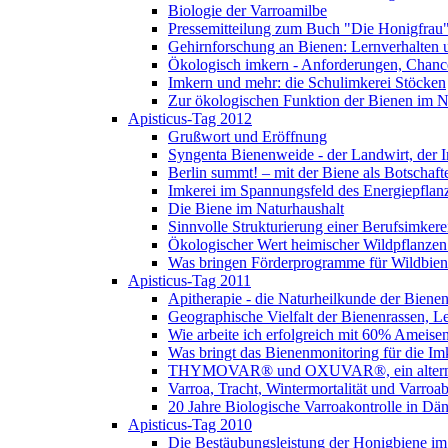
Biologie der Varroamilbe
Pressemitteilung zum Buch "Die Honigfrau
Gehirnforschung an Bienen: Lernverhalten 
Ökologisch imkern - Anforderungen, Chance
Imkern und mehr: die Schulimkerei Stöcken
Zur ökologischen Funktion der Bienen im N
Apisticus-Tag 2012
Grußwort und Eröffnung
Syngenta Bienenweide - der Landwirt, der I
Berlin summt! – mit der Biene als Botschaft
Imkerei im Spannungsfeld des Energiepfla
Die Biene im Naturhaushalt
Sinnvolle Strukturierung einer Berufsimkere
Ökologischer Wert heimischer Wildpflanzen
Was bringen Förderprogramme für Wildbi
Apisticus-Tag 2011
Apitherapie - die Naturheilkunde der Biene
Geographische Vielfalt der Bienenrassen, L
Wie arbeite ich erfolgreich mit 60% Ameise
Was bringt das Bienenmonitoring für die Im
THYMOVAR® und OXUVAR®, ein alternati
Varroa, Tracht, Wintermortalität und Varro
20 Jahre Biologische Varroakontrolle in Dä
Apisticus-Tag 2010
Die Bestäubungsleistung der Honigbiene im 