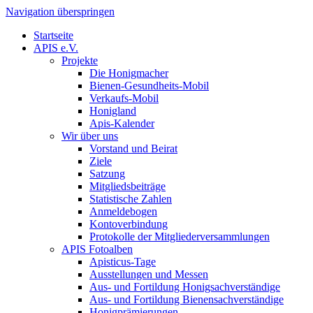
Navigation überspringen
Startseite
APIS e.V.
Projekte
Die Honigmacher
Bienen-Gesundheits-Mobil
Verkaufs-Mobil
Honigland
Apis-Kalender
Wir über uns
Vorstand und Beirat
Ziele
Satzung
Mitgliedsbeiträge
Statistische Zahlen
Anmeldebogen
Kontoverbindung
Protokolle der Mitgliederversammlungen
APIS Fotoalben
Apisticus-Tage
Ausstellungen und Messen
Aus- und Fortildung Honigsachverständige
Aus- und Fortildung Bienensachverständige
Honigprämierungen