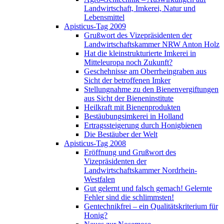
Landwirtschaft, Imkerei, Natur und
Lebensmittel
Apisticus-Tag 2009
Grußwort des Vizepräsidenten der
Landwirtschaftskammer NRW Anton Holz
Hat die kleinstrukturierte Imkerei in
Mitteleuropa noch Zukunft?
Geschehnisse am Oberrheingraben aus
Sicht der betroffenen Imker
Stellungnahme zu den Bienenvergiftungen
aus Sicht der Bieneninstitute
Heilkraft mit Bienenprodukten
Bestäubungsimkerei in Holland
Ertragssteigerung durch Honigbienen
Die Bestäuber der Welt
Apisticus-Tag 2008
Eröffnung und Grußwort des
Vizepräsidenten der
Landwirtschaftskammer Nordrhein-
Westfalen
Gut gelernt und falsch gemach! Gelernte
Fehler sind die schlimmsten!
Gentechnikfrei – ein Qualitätskriterium für
Honig?