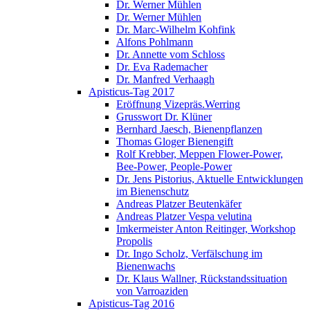
Dr. Werner Mühlen
Dr. Werner Mühlen
Dr. Marc-Wilhelm Kohfink
Alfons Pohlmann
Dr. Annette vom Schloss
Dr. Eva Rademacher
Dr. Manfred Verhaagh
Apisticus-Tag 2017
Eröffnung Vizepräs.Werring
Grusswort Dr. Klüner
Bernhard Jaesch, Bienenpflanzen
Thomas Gloger Bienengift
Rolf Krebber, Meppen Flower-Power,
Bee-Power, People-Power
Dr. Jens Pistorius, Aktuelle Entwicklungen
im Bienenschutz
Andreas Platzer Beutenkäfer
Andreas Platzer Vespa velutina
Imkermeister Anton Reitinger, Workshop
Propolis
Dr. Ingo Scholz, Verfälschung im
Bienenwachs
Dr. Klaus Wallner, Rückstandssituation
von Varroaziden
Apisticus-Tag 2016