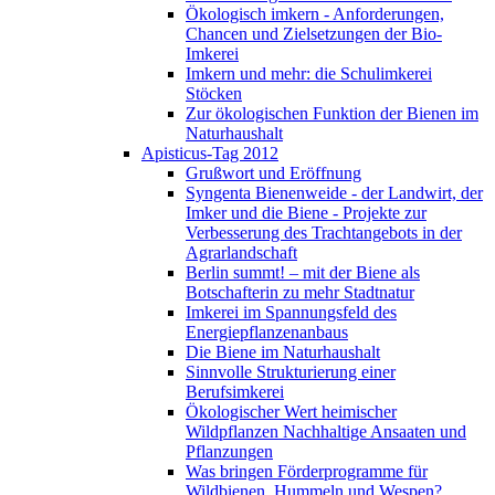
Ökologisch imkern - Anforderungen,
Chancen und Zielsetzungen der Bio-
Imkerei
Imkern und mehr: die Schulimkerei
Stöcken
Zur ökologischen Funktion der Bienen im
Naturhaushalt
Apisticus-Tag 2012
Grußwort und Eröffnung
Syngenta Bienenweide - der Landwirt, der
Imker und die Biene - Projekte zur
Verbesserung des Trachtangebots in der
Agrarlandschaft
Berlin summt! – mit der Biene als
Botschafterin zu mehr Stadtnatur
Imkerei im Spannungsfeld des
Energiepflanzenanbaus
Die Biene im Naturhaushalt
Sinnvolle Strukturierung einer
Berufsimkerei
Ökologischer Wert heimischer
Wildpflanzen Nachhaltige Ansaaten und
Pflanzungen
Was bringen Förderprogramme für
Wildbienen, Hummeln und Wespen?