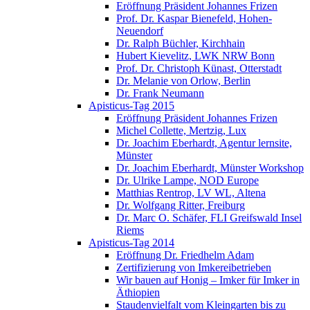
Eröffnung Präsident Johannes Frizen
Prof. Dr. Kaspar Bienefeld, Hohen-
Neuendorf
Dr. Ralph Büchler, Kirchhain
Hubert Kievelitz, LWK NRW Bonn
Prof. Dr. Christoph Künast, Otterstadt
Dr. Melanie von Orlow, Berlin
Dr. Frank Neumann
Apisticus-Tag 2015
Eröffnung Präsident Johannes Frizen
Michel Collette, Mertzig, Lux
Dr. Joachim Eberhardt, Agentur lernsite,
Münster
Dr. Joachim Eberhardt, Münster Workshop
Dr. Ulrike Lampe, NOD Europe
Matthias Rentrop, LV WL, Altena
Dr. Wolfgang Ritter, Freiburg
Dr. Marc O. Schäfer, FLI Greifswald Insel
Riems
Apisticus-Tag 2014
Eröffnung Dr. Friedhelm Adam
Zertifizierung von Imkereibetrieben
Wir bauen auf Honig – Imker für Imker in
Äthiopien
Staudenvielfalt vom Kleingarten bis zu