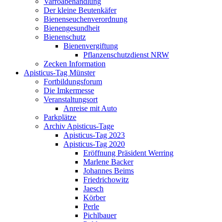
Varroabehandlung
Der kleine Beutenkäfer
Bienenseuchenverordnung
Bienengesundheit
Bienenschutz
Bienenvergiftung
Pflanzenschutzdienst NRW
Zecken Information
Apisticus-Tag Münster
Fortbildungsforum
Die Imkermesse
Veranstaltungsort
Anreise mit Auto
Parkplätze
Archiv Apisticus-Tage
Apisticus-Tag 2023
Apisticus-Tag 2020
Eröffnung Präsident Werring
Marlene Backer
Johannes Beims
Friedrichowitz
Jaesch
Körber
Perle
Pichlbauer