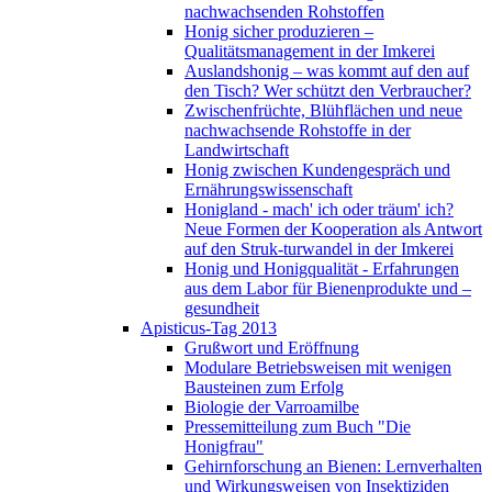
nachwachsenden Rohstoffen
Honig sicher produzieren –
Qualitätsmanagement in der Imkerei
Auslandshonig – was kommt auf den auf
den Tisch? Wer schützt den Verbraucher?
Zwischenfrüchte, Blühflächen und neue
nachwachsende Rohstoffe in der
Landwirtschaft
Honig zwischen Kundengespräch und
Ernährungswissenschaft
Honigland - mach' ich oder träum' ich?
Neue Formen der Kooperation als Antwort
auf den Struk-turwandel in der Imkerei
Honig und Honigqualität - Erfahrungen
aus dem Labor für Bienenprodukte und –
gesundheit
Apisticus-Tag 2013
Grußwort und Eröffnung
Modulare Betriebsweisen mit wenigen
Bausteinen zum Erfolg
Biologie der Varroamilbe
Pressemitteilung zum Buch "Die
Honigfrau"
Gehirnforschung an Bienen: Lernverhalten
und Wirkungsweisen von Insektiziden