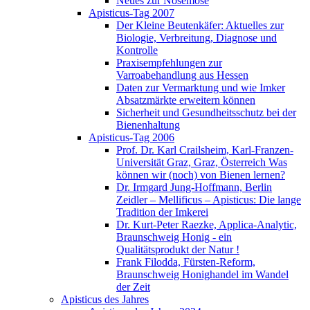
Neues zur Nosemose
Apisticus-Tag 2007
Der Kleine Beutenkäfer: Aktuelles zur
Biologie, Verbreitung, Diagnose und
Kontrolle
Praxisempfehlungen zur
Varroabehandlung aus Hessen
Daten zur Vermarktung und wie Imker
Absatzmärkte erweitern können
Sicherheit und Gesundheitsschutz bei der
Bienenhaltung
Apisticus-Tag 2006
Prof. Dr. Karl Crailsheim, Karl-Franzen-
Universität Graz, Graz, Österreich Was
können wir (noch) von Bienen lernen?
Dr. Irmgard Jung-Hoffmann, Berlin
Zeidler – Mellificus – Apisticus: Die lange
Tradition der Imkerei
Dr. Kurt-Peter Raezke, Applica-Analytic,
Braunschweig Honig - ein
Qualitätsprodukt der Natur !
Frank Filodda, Fürsten-Reform,
Braunschweig Honighandel im Wandel
der Zeit
Apisticus des Jahres