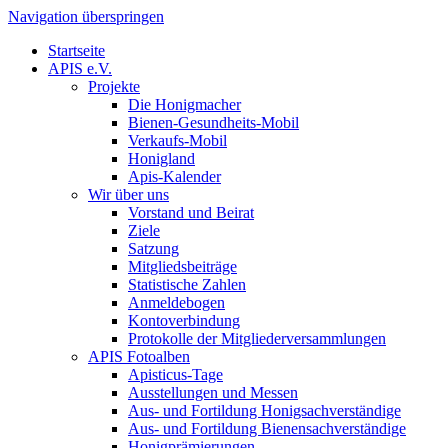
Navigation überspringen
Startseite
APIS e.V.
Projekte
Die Honigmacher
Bienen-Gesundheits-Mobil
Verkaufs-Mobil
Honigland
Apis-Kalender
Wir über uns
Vorstand und Beirat
Ziele
Satzung
Mitgliedsbeiträge
Statistische Zahlen
Anmeldebogen
Kontoverbindung
Protokolle der Mitgliederversammlungen
APIS Fotoalben
Apisticus-Tage
Ausstellungen und Messen
Aus- und Fortildung Honigsachverständige
Aus- und Fortildung Bienensachverständige
Honigprämierungen