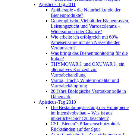
Apisticus-Tag 2011
Apitherapie - die Naturheilkunde der
Bienenprodukte?
Geographische Vielfalt der Bienenrassen,
Leistungszucht und Varroatoleranz –
Widerspruch oder Chance?
Wie arbeite ich erfolgreich mit 60%
Ameisensäure mit den Nassenheider
Verdunstern?
Was bringt das Bienenmonitoring für die
Imker?
THYMOVAR® und OXUVAR®, ein
alternatives Konzept zur
Varroabehandlung
Varroa, Tracht, Wintermortalität und
Varroabekämpfung
20 Jahre Biologische Varroakontrolle in
Dänemark
Apisticus-Tag 2010
Die Bestäubungsleistung der Honigbiene
im Intensivobstbau – Was ist aus
imkerlicher Sicht zu beachten?
CSI „Bienen“: Pflanzenschutzmittel-
Rückständen auf der Spur
Agro-Gentechnik – Auswirkungen auf