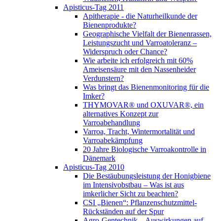
Apisticus-Tag 2011
Apitherapie - die Naturheilkunde der
Bienenprodukte?
Geographische Vielfalt der Bienenrassen,
Leistungszucht und Varroatoleranz –
Widerspruch oder Chance?
Wie arbeite ich erfolgreich mit 60%
Ameisensäure mit den Nassenheider
Verdunstern?
Was bringt das Bienenmonitoring für die
Imker?
THYMOVAR® und OXUVAR®, ein
alternatives Konzept zur
Varroabehandlung
Varroa, Tracht, Wintermortalität und
Varroabekämpfung
20 Jahre Biologische Varroakontrolle in
Dänemark
Apisticus-Tag 2010
Die Bestäubungsleistung der Honigbiene
im Intensivobstbau – Was ist aus
imkerlicher Sicht zu beachten?
CSI „Bienen“: Pflanzenschutzmittel-
Rückständen auf der Spur
Agro-Gentechnik – Auswirkungen auf