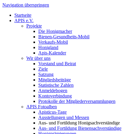
Navigation überspringen
Startseite
APIS e.V.
Projekte
Die Honigmacher
Bienen-Gesundheits-Mobil
Verkaufs-Mobil
Honigland
Apis-Kalender
Wir über uns
Vorstand und Beirat
Ziele
Satzung
Mitgliedsbeiträge
Statistische Zahlen
Anmeldebogen
Kontoverbindung
Protokolle der Mitgliederversammlungen
APIS Fotoalben
Apisticus-Tage
Ausstellungen und Messen
Aus- und Fortildung Honigsachverständige
Aus- und Fortildung Bienensachverständige
Honigprämierungen