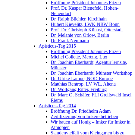
Eröffnung Präsident Johannes Frizen
Prof. Dr. Kaspar Bienefeld, Hohen-
Neuendorf
Dr. Ralph Büchler, Kirchhain
Hubert Kievelitz, LWK NRW Bonn
Prof. Dr. Christoph Künast, Otterstadt
Dr. Melanie von Orlow, Berlin
Dr. Frank Neumann
Apisticus-Tag 2015
Eröffnung Präsident Johannes Frizen
Michel Collette, Mertzig, Lux
Dr. Joachim Eberhardt, Agentur lernsite,
Münster
Dr. Joachim Eberhardt, Münster Workshop
Dr. Ulrike Lampe, NOD Europe
Matthias Rentrop, LV WL, Altena
Dr. Wolfgang Ritter, Freiburg
Dr. Marc O. Schäfer, FLI Greifswald Insel
Riems
Apisticus-Tag 2014
Eröffnung Dr. Friedhelm Adam
Zertifizierung von Imkereibetrieben
Wir bauen auf Honig – Imker für Imker in
Äthiopien
Staudenvielfalt vom Kleingarten bis zu