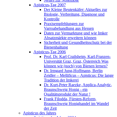
Neues zur Nosemose
Apisticus-Tag 2007
Der Kleine Beutenkäfer: Aktuelles zur
Biologie, Verbreitung, Diagnose und
Kontrolle
Praxisempfehlungen zur
Varroabehandlung aus Hessen
Daten zur Vermarktung und wie Imker
Absatzmärkte erweitern können
Sicherheit und Gesundheitsschutz bei der
Bienenhaltung
Apisticus-Tag 2006
Prof. Dr. Karl Crailsheim, Karl-Franzen-
Universität Graz, Graz, Österreich Was
können wir (noch) von Bienen lernen?
Dr. Irmgard Jung-Hoffmann, Berlin
Zeidler – Mellificus – Apisticus: Die lange
Tradition der Imkerei
Dr. Kurt-Peter Raezke, Applica-Analytic,
Braunschweig Honig - ein
Qualitätsprodukt der Natur !
Frank Filodda, Fürsten-Reform,
Braunschweig Honighandel im Wandel
der Zeit
Apisticus des Jahres