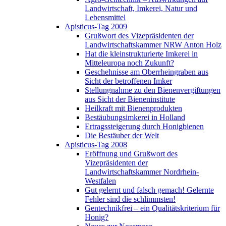
Landwirtschaft, Imkerei, Natur und
Lebensmittel
Apisticus-Tag 2009
Grußwort des Vizepräsidenten der
Landwirtschaftskammer NRW Anton Holz
Hat die kleinstrukturierte Imkerei in
Mitteleuropa noch Zukunft?
Geschehnisse am Oberrheingraben aus
Sicht der betroffenen Imker
Stellungnahme zu den Bienenvergiftungen
aus Sicht der Bieneninstitute
Heilkraft mit Bienenprodukten
Bestäubungsimkerei in Holland
Ertragssteigerung durch Honigbienen
Die Bestäuber der Welt
Apisticus-Tag 2008
Eröffnung und Grußwort des
Vizepräsidenten der
Landwirtschaftskammer Nordrhein-
Westfalen
Gut gelernt und falsch gemach! Gelernte
Fehler sind die schlimmsten!
Gentechnikfrei – ein Qualitätskriterium für
Honig?