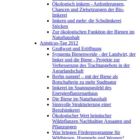
Ökologisch imkern - Anforderungen,
Chancen und Zielsetzungen der Bio-
Imkerei
Imkern und mehr: die Schulimkerei
Stöcken
Zur ökologischen Funktion der Bienen im
Naturhaushalt
Apisticus-Tag 2012
Grußwort und Eröffnung
Syngenta Bienenweide - der Landwirt, der
Imker und die Biene - Projekte zur
Verbesserung des Trachtangebots in der
Agrarlandschaft
Berlin summt! – mit der Biene als
Botschafterin zu mehr Stadtnatur
Imkerei im Spannungsfeld des
Energiepflanzenanbaus
Die Biene im Naturhaushalt
Sinnvolle Strukturierung einer
Berufsimkerei
Ökologischer Wert heimischer
Wildpflanzen Nachhaltige Ansaaten und
Pflanzungen
Was bringen Förderprogramme für
Wildbienen, Hummeln und Wespen?