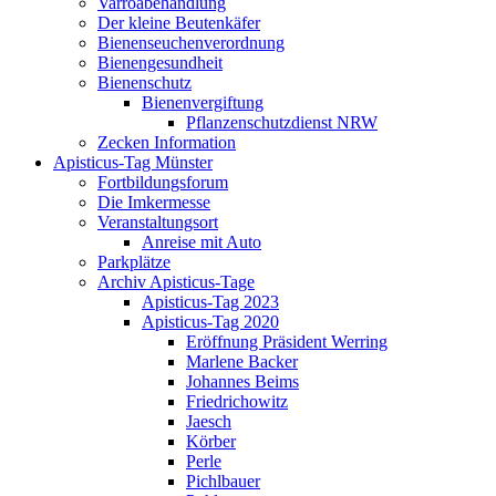
Varroabehandlung
Der kleine Beutenkäfer
Bienenseuchenverordnung
Bienengesundheit
Bienenschutz
Bienenvergiftung
Pflanzenschutzdienst NRW
Zecken Information
Apisticus-Tag Münster
Fortbildungsforum
Die Imkermesse
Veranstaltungsort
Anreise mit Auto
Parkplätze
Archiv Apisticus-Tage
Apisticus-Tag 2023
Apisticus-Tag 2020
Eröffnung Präsident Werring
Marlene Backer
Johannes Beims
Friedrichowitz
Jaesch
Körber
Perle
Pichlbauer