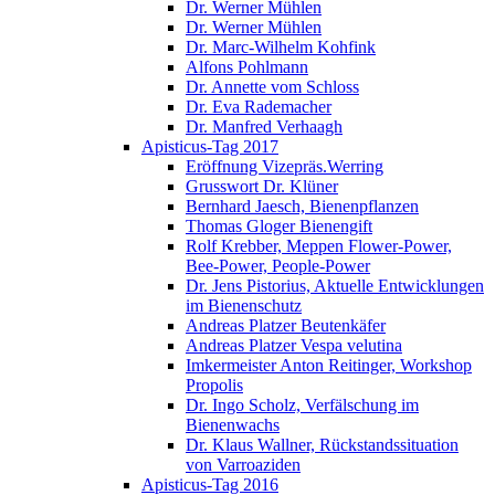
Dr. Werner Mühlen
Dr. Werner Mühlen
Dr. Marc-Wilhelm Kohfink
Alfons Pohlmann
Dr. Annette vom Schloss
Dr. Eva Rademacher
Dr. Manfred Verhaagh
Apisticus-Tag 2017
Eröffnung Vizepräs.Werring
Grusswort Dr. Klüner
Bernhard Jaesch, Bienenpflanzen
Thomas Gloger Bienengift
Rolf Krebber, Meppen Flower-Power,
Bee-Power, People-Power
Dr. Jens Pistorius, Aktuelle Entwicklungen
im Bienenschutz
Andreas Platzer Beutenkäfer
Andreas Platzer Vespa velutina
Imkermeister Anton Reitinger, Workshop
Propolis
Dr. Ingo Scholz, Verfälschung im
Bienenwachs
Dr. Klaus Wallner, Rückstandssituation
von Varroaziden
Apisticus-Tag 2016