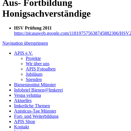
Aus- Fortbildung
Honigsachverständige
HSV Prüfung 2011
https://picasaweb.google.com/118197575638745882306/HSV
Navigation überspringen
APIS e.V.
Projekte
Wir über uns
APIS Fotoalben
Jubiläum
Spenden
Bieneninstitut Münster
Infobrief Bienen@Imkerei
Vespa velutina
Aktuelles
Imkerliche Themen
Apisticus-Tag Münster
Fort- und Weiterbildung
APIS Shop
Kontakt