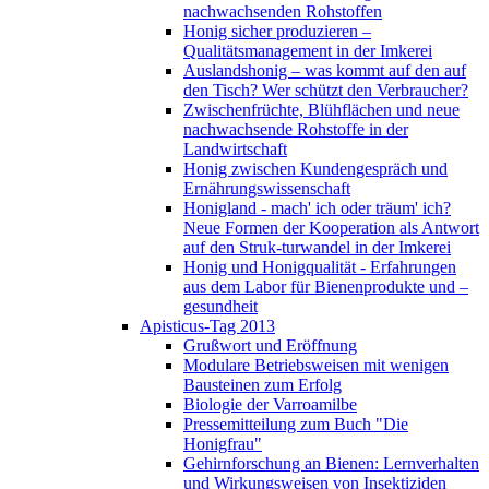
nachwachsenden Rohstoffen
Honig sicher produzieren –
Qualitätsmanagement in der Imkerei
Auslandshonig – was kommt auf den auf
den Tisch? Wer schützt den Verbraucher?
Zwischenfrüchte, Blühflächen und neue
nachwachsende Rohstoffe in der
Landwirtschaft
Honig zwischen Kundengespräch und
Ernährungswissenschaft
Honigland - mach' ich oder träum' ich?
Neue Formen der Kooperation als Antwort
auf den Struk-turwandel in der Imkerei
Honig und Honigqualität - Erfahrungen
aus dem Labor für Bienenprodukte und –
gesundheit
Apisticus-Tag 2013
Grußwort und Eröffnung
Modulare Betriebsweisen mit wenigen
Bausteinen zum Erfolg
Biologie der Varroamilbe
Pressemitteilung zum Buch "Die
Honigfrau"
Gehirnforschung an Bienen: Lernverhalten
und Wirkungsweisen von Insektiziden