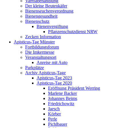
Varroabehandlung
Der kleine Beutenkäfer
Bienenseuchenverordnung
Bienengesundheit
Bienenschutz
Bienenvergiftung
Pflanzenschutzdienst NRW
Zecken Information
Apisticus-Tag Münster
Fortbildungsforum
Die Imkermesse
Veranstaltungsort
Anreise mit Auto
Parkplätze
Archiv Apisticus-Tage
Apisticus-Tag 2023
Apisticus-Tag 2020
Eröffnung Präsident Werring
Marlene Backer
Johannes Beims
Friedrichowitz
Jaesch
Körber
Perle
Pichlbauer