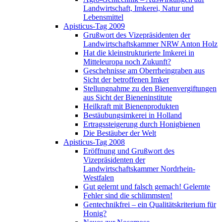
Landwirtschaft, Imkerei, Natur und
Lebensmittel
Apisticus-Tag 2009
Grußwort des Vizepräsidenten der
Landwirtschaftskammer NRW Anton Holz
Hat die kleinstrukturierte Imkerei in
Mitteleuropa noch Zukunft?
Geschehnisse am Oberrheingraben aus
Sicht der betroffenen Imker
Stellungnahme zu den Bienenvergiftungen
aus Sicht der Bieneninstitute
Heilkraft mit Bienenprodukten
Bestäubungsimkerei in Holland
Ertragssteigerung durch Honigbienen
Die Bestäuber der Welt
Apisticus-Tag 2008
Eröffnung und Grußwort des
Vizepräsidenten der
Landwirtschaftskammer Nordrhein-
Westfalen
Gut gelernt und falsch gemach! Gelernte
Fehler sind die schlimmsten!
Gentechnikfrei – ein Qualitätskriterium für
Honig?