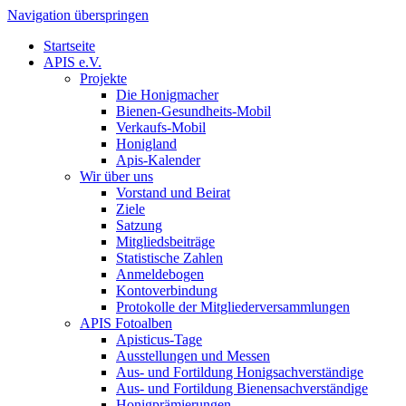
Navigation überspringen
Startseite
APIS e.V.
Projekte
Die Honigmacher
Bienen-Gesundheits-Mobil
Verkaufs-Mobil
Honigland
Apis-Kalender
Wir über uns
Vorstand und Beirat
Ziele
Satzung
Mitgliedsbeiträge
Statistische Zahlen
Anmeldebogen
Kontoverbindung
Protokolle der Mitgliederversammlungen
APIS Fotoalben
Apisticus-Tage
Ausstellungen und Messen
Aus- und Fortildung Honigsachverständige
Aus- und Fortildung Bienensachverständige
Honigprämierungen