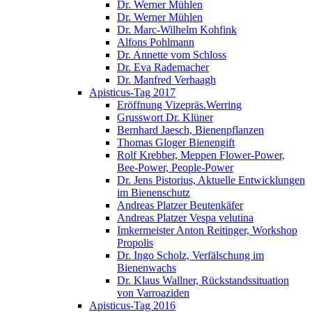
Dr. Werner Mühlen
Dr. Werner Mühlen
Dr. Marc-Wilhelm Kohfink
Alfons Pohlmann
Dr. Annette vom Schloss
Dr. Eva Rademacher
Dr. Manfred Verhaagh
Apisticus-Tag 2017
Eröffnung Vizepräs.Werring
Grusswort Dr. Klüner
Bernhard Jaesch, Bienenpflanzen
Thomas Gloger Bienengift
Rolf Krebber, Meppen Flower-Power,
Bee-Power, People-Power
Dr. Jens Pistorius, Aktuelle Entwicklungen
im Bienenschutz
Andreas Platzer Beutenkäfer
Andreas Platzer Vespa velutina
Imkermeister Anton Reitinger, Workshop
Propolis
Dr. Ingo Scholz, Verfälschung im
Bienenwachs
Dr. Klaus Wallner, Rückstandssituation
von Varroaziden
Apisticus-Tag 2016