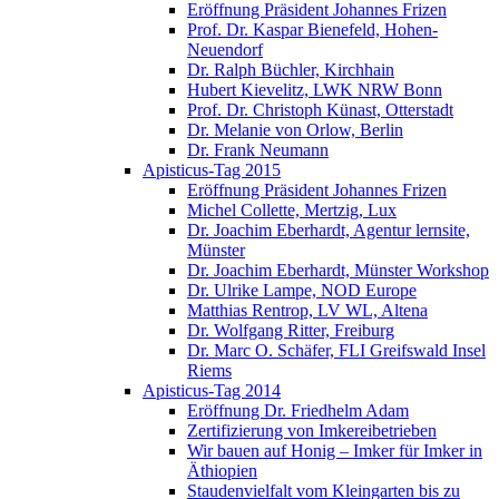
Eröffnung Präsident Johannes Frizen
Prof. Dr. Kaspar Bienefeld, Hohen-
Neuendorf
Dr. Ralph Büchler, Kirchhain
Hubert Kievelitz, LWK NRW Bonn
Prof. Dr. Christoph Künast, Otterstadt
Dr. Melanie von Orlow, Berlin
Dr. Frank Neumann
Apisticus-Tag 2015
Eröffnung Präsident Johannes Frizen
Michel Collette, Mertzig, Lux
Dr. Joachim Eberhardt, Agentur lernsite,
Münster
Dr. Joachim Eberhardt, Münster Workshop
Dr. Ulrike Lampe, NOD Europe
Matthias Rentrop, LV WL, Altena
Dr. Wolfgang Ritter, Freiburg
Dr. Marc O. Schäfer, FLI Greifswald Insel
Riems
Apisticus-Tag 2014
Eröffnung Dr. Friedhelm Adam
Zertifizierung von Imkereibetrieben
Wir bauen auf Honig – Imker für Imker in
Äthiopien
Staudenvielfalt vom Kleingarten bis zu