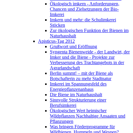
Ökologisch imkern - Anforderungen,
Chancen und Zielsetzungen der Bio-
Imkerei
Imkern und mehr: die Schulimkerei
Stöcken
Zur ökologischen Funktion der Bienen im
Naturhaushalt
Apisticus-Tag 2012
Grußwort und Eröffnung
Syngenta Bienenweide - der Landwirt, der
Imker und die Biene - Projekte zur
Verbesserung des Trachtangebots in der
Agrarlandschaft
Berlin summt! – mit der Biene als
Botschafterin zu mehr Stadtnatur
Imkerei im Spannungsfeld des
Energiepflanzenanbaus
Die Biene im Naturhaushalt
Sinnvolle Strukturierung einer
Berufsimkerei
Ökologischer Wert heimischer
Wildpflanzen Nachhaltige Ansaaten und
Pflanzungen
Was bringen Förderprogramme für
Wildbienen, Hummeln und Wespen?