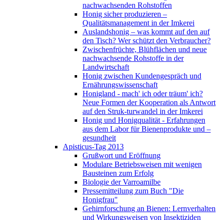
nachwachsenden Rohstoffen
Honig sicher produzieren –
Qualitätsmanagement in der Imkerei
Auslandshonig – was kommt auf den auf
den Tisch? Wer schützt den Verbraucher?
Zwischenfrüchte, Blühflächen und neue
nachwachsende Rohstoffe in der
Landwirtschaft
Honig zwischen Kundengespräch und
Ernährungswissenschaft
Honigland - mach' ich oder träum' ich?
Neue Formen der Kooperation als Antwort
auf den Struk-turwandel in der Imkerei
Honig und Honigqualität - Erfahrungen
aus dem Labor für Bienenprodukte und –
gesundheit
Apisticus-Tag 2013
Grußwort und Eröffnung
Modulare Betriebsweisen mit wenigen
Bausteinen zum Erfolg
Biologie der Varroamilbe
Pressemitteilung zum Buch "Die
Honigfrau"
Gehirnforschung an Bienen: Lernverhalten
und Wirkungsweisen von Insektiziden