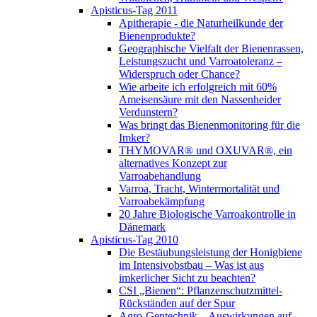
Apisticus-Tag 2011
Apitherapie - die Naturheilkunde der
Bienenprodukte?
Geographische Vielfalt der Bienenrassen,
Leistungszucht und Varroatoleranz –
Widerspruch oder Chance?
Wie arbeite ich erfolgreich mit 60%
Ameisensäure mit den Nassenheider
Verdunstern?
Was bringt das Bienenmonitoring für die
Imker?
THYMOVAR® und OXUVAR®, ein
alternatives Konzept zur
Varroabehandlung
Varroa, Tracht, Wintermortalität und
Varroabekämpfung
20 Jahre Biologische Varroakontrolle in
Dänemark
Apisticus-Tag 2010
Die Bestäubungsleistung der Honigbiene
im Intensivobstbau – Was ist aus
imkerlicher Sicht zu beachten?
CSI „Bienen“: Pflanzenschutzmittel-
Rückständen auf der Spur
Agro-Gentechnik – Auswirkungen auf