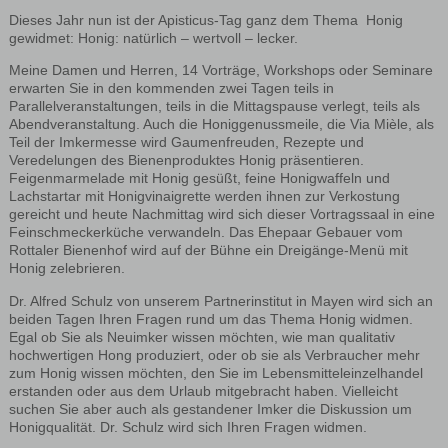
Dieses Jahr nun ist der Apisticus-Tag ganz dem Thema Honig
gewidmet: Honig: natürlich – wertvoll – lecker.
Meine Damen und Herren, 14 Vorträge, Workshops oder Seminare
erwarten Sie in den kommenden zwei Tagen teils in
Parallelveranstaltungen, teils in die Mittagspause verlegt, teils als
Abendveranstaltung. Auch die Honiggenussmeile, die Via Mièle, als
Teil der Imkermesse wird Gaumenfreuden, Rezepte und
Veredelungen des Bienenproduktes Honig präsentieren.
Feigenmarmelade mit Honig gesüßt, feine Honigwaffeln und
Lachstartar mit Honigvinaigrette werden ihnen zur Verkostung
gereicht und heute Nachmittag wird sich dieser Vortragssaal in eine
Feinschmeckerküche verwandeln. Das Ehepaar Gebauer vom
Rottaler Bienenhof wird auf der Bühne ein Dreigänge-Menü mit
Honig zelebrieren.
Dr. Alfred Schulz von unserem Partnerinstitut in Mayen wird sich an
beiden Tagen Ihren Fragen rund um das Thema Honig widmen.
Egal ob Sie als Neuimker wissen möchten, wie man qualitativ
hochwertigen Hong produziert, oder ob sie als Verbraucher mehr
zum Honig wissen möchten, den Sie im Lebensmitteleinzelhandel
erstanden oder aus dem Urlaub mitgebracht haben. Vielleicht
suchen Sie aber auch als gestandener Imker die Diskussion um
Honigqualität. Dr. Schulz wird sich Ihren Fragen widmen.