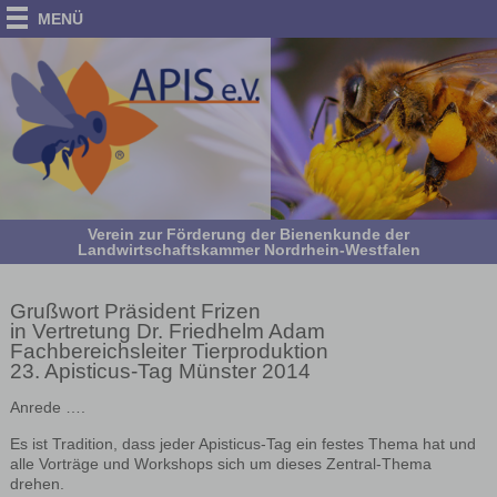
MENÜ
Verein zur Förderung der Bienenkunde der
Landwirtschaftskammer Nordrhein-Westfalen
Grußwort Präsident Frizen
in Vertretung Dr. Friedhelm Adam
Fachbereichsleiter Tierproduktion
23. Apisticus-Tag Münster 2014
Anrede ….
Es ist Tradition, dass jeder Apisticus-Tag ein festes Thema hat und
alle Vorträge und Workshops sich um dieses Zentral-Thema
drehen.