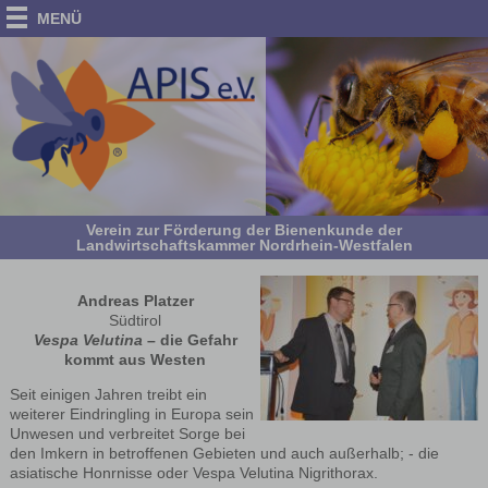
MENÜ
Verein zur Förderung der Bienenkunde der
Landwirtschaftskammer Nordrhein-Westfalen
Andreas Platzer
Südtirol
Vespa Velutina
– die Gefahr
kommt aus Westen
Seit einigen Jahren treibt ein
weiterer Eindringling in Europa sein
Unwesen und verbreitet Sorge bei
den Imkern in betroffenen Gebieten und auch außerhalb; - die
asiatische Honrnisse oder Vespa Velutina Nigrithorax.