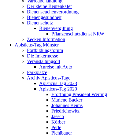
Varroabehandlung
Der kleine Beutenkäfer
Bienenseuchenverordnung
Bienengesundheit
Bienenschutz
Bienenvergiftung
Pflanzenschutzdienst NRW
Zecken Information
Apisticus-Tag Münster
Fortbildungsforum
Die Imkermesse
Veranstaltungsort
Anreise mit Auto
Parkplätze
Archiv Apisticus-Tage
Apisticus-Tag 2023
Apisticus-Tag 2020
Eröffnung Präsident Werring
Marlene Backer
Johannes Beims
Friedrichowitz
Jaesch
Körber
Perle
Pichlbauer