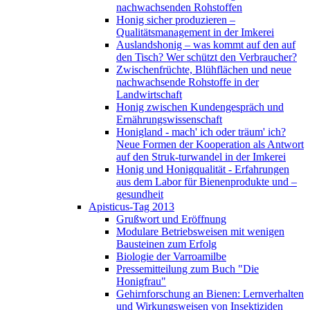
nachwachsenden Rohstoffen
Honig sicher produzieren –
Qualitätsmanagement in der Imkerei
Auslandshonig – was kommt auf den auf
den Tisch? Wer schützt den Verbraucher?
Zwischenfrüchte, Blühflächen und neue
nachwachsende Rohstoffe in der
Landwirtschaft
Honig zwischen Kundengespräch und
Ernährungswissenschaft
Honigland - mach' ich oder träum' ich?
Neue Formen der Kooperation als Antwort
auf den Struk-turwandel in der Imkerei
Honig und Honigqualität - Erfahrungen
aus dem Labor für Bienenprodukte und –
gesundheit
Apisticus-Tag 2013
Grußwort und Eröffnung
Modulare Betriebsweisen mit wenigen
Bausteinen zum Erfolg
Biologie der Varroamilbe
Pressemitteilung zum Buch "Die
Honigfrau"
Gehirnforschung an Bienen: Lernverhalten
und Wirkungsweisen von Insektiziden