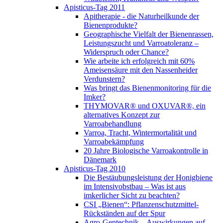
Apisticus-Tag 2011
Apitherapie - die Naturheilkunde der
Bienenprodukte?
Geographische Vielfalt der Bienenrassen,
Leistungszucht und Varroatoleranz –
Widerspruch oder Chance?
Wie arbeite ich erfolgreich mit 60%
Ameisensäure mit den Nassenheider
Verdunstern?
Was bringt das Bienenmonitoring für die
Imker?
THYMOVAR® und OXUVAR®, ein
alternatives Konzept zur
Varroabehandlung
Varroa, Tracht, Wintermortalität und
Varroabekämpfung
20 Jahre Biologische Varroakontrolle in
Dänemark
Apisticus-Tag 2010
Die Bestäubungsleistung der Honigbiene
im Intensivobstbau – Was ist aus
imkerlicher Sicht zu beachten?
CSI „Bienen“: Pflanzenschutzmittel-
Rückständen auf der Spur
Agro-Gentechnik – Auswirkungen auf