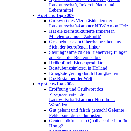
Landwirtschaft, Imkerei, Natur und
Lebensmittel
Apisticus-Tag 2009
Grußwort des Vizepräsidenten der
Landwirtschaftskammer NRW Anton Holz
Hat die kleinstrukturierte Imkerei in
Mitteleuropa noch Zukunft?
Geschehnisse am Oberrheingraben aus
Sicht der betroffenen Imker
Stellungnahme zu den Bienenvergiftungen
aus Sicht der Bieneninstitute
Heilkraft mit Bienenprodukten
Bestäubungsimkerei in Holland
Ertragssteigerung durch Honigbienen
Die Bestäuber der Welt
Apisticus-Tag 2008
Eröffnung und Grußwort des
Vizepräsidenten der
Landwirtschaftskammer Nordrhein-
Westfalen
Gut gelernt und falsch gemach! Gelernte
Fehler sind die schlimmsten!
Gentechnikfrei – ein Qualitätskriterium für
Honig?