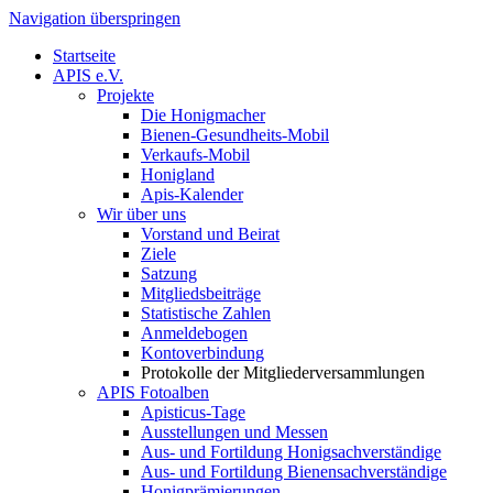
Navigation überspringen
Startseite
APIS e.V.
Projekte
Die Honigmacher
Bienen-Gesundheits-Mobil
Verkaufs-Mobil
Honigland
Apis-Kalender
Wir über uns
Vorstand und Beirat
Ziele
Satzung
Mitgliedsbeiträge
Statistische Zahlen
Anmeldebogen
Kontoverbindung
Protokolle der Mitgliederversammlungen
APIS Fotoalben
Apisticus-Tage
Ausstellungen und Messen
Aus- und Fortildung Honigsachverständige
Aus- und Fortildung Bienensachverständige
Honigprämierungen