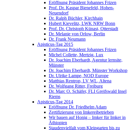
Eröffnung Präsident Johannes Frizen
Prof. Dr. Kaspar Bienefeld, Hohen-
Neuendorf
Dr. Ralph Büchler, Kirchhain
Hubert Kievelitz, LWK NRW Bonn
Prof. Dr. Christoph Künast, Otterstadt
Dr. Melanie von Orlow, Berlin
Dr. Frank Neumann
Apisticus-Tag 2015
Eröffnung Präsident Johannes Frizen
Michel Collette, Mertzig, Lux
Dr. Joachim Eberhardt, Agentur lernsite,
Münster
Dr. Joachim Eberhardt, Münster Workshop
Dr. Ulrike Lampe, NOD Europe
Matthias Rentrop, LV WL, Altena
Dr. Wolfgang Ritter, Freiburg
Dr. Marc O. Schäfer, FLI Greifswald Insel
Riems
Apisticus-Tag 2014
Eröffnung Dr. Friedhelm Adam
Zertifizierung von Imkereibetrieben
Wir bauen auf Honig – Imker für Imker in
Äthiopien
Staudenvielfalt vom Kleingarten bis zu