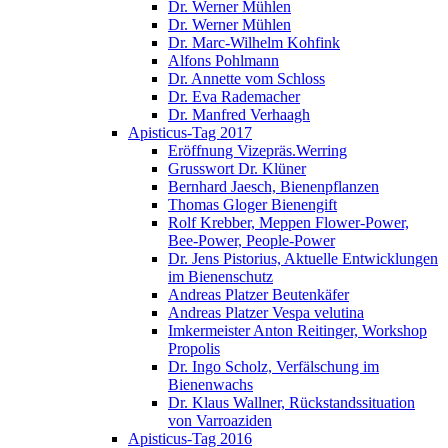
Dr. Werner Mühlen
Dr. Werner Mühlen
Dr. Marc-Wilhelm Kohfink
Alfons Pohlmann
Dr. Annette vom Schloss
Dr. Eva Rademacher
Dr. Manfred Verhaagh
Apisticus-Tag 2017
Eröffnung Vizepräs.Werring
Grusswort Dr. Klüner
Bernhard Jaesch, Bienenpflanzen
Thomas Gloger Bienengift
Rolf Krebber, Meppen Flower-Power,
Bee-Power, People-Power
Dr. Jens Pistorius, Aktuelle Entwicklungen
im Bienenschutz
Andreas Platzer Beutenkäfer
Andreas Platzer Vespa velutina
Imkermeister Anton Reitinger, Workshop
Propolis
Dr. Ingo Scholz, Verfälschung im
Bienenwachs
Dr. Klaus Wallner, Rückstandssituation
von Varroaziden
Apisticus-Tag 2016