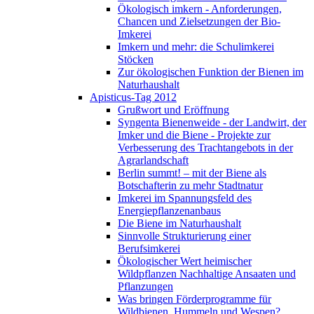
Ökologisch imkern - Anforderungen,
Chancen und Zielsetzungen der Bio-
Imkerei
Imkern und mehr: die Schulimkerei
Stöcken
Zur ökologischen Funktion der Bienen im
Naturhaushalt
Apisticus-Tag 2012
Grußwort und Eröffnung
Syngenta Bienenweide - der Landwirt, der
Imker und die Biene - Projekte zur
Verbesserung des Trachtangebots in der
Agrarlandschaft
Berlin summt! – mit der Biene als
Botschafterin zu mehr Stadtnatur
Imkerei im Spannungsfeld des
Energiepflanzenanbaus
Die Biene im Naturhaushalt
Sinnvolle Strukturierung einer
Berufsimkerei
Ökologischer Wert heimischer
Wildpflanzen Nachhaltige Ansaaten und
Pflanzungen
Was bringen Förderprogramme für
Wildbienen, Hummeln und Wespen?