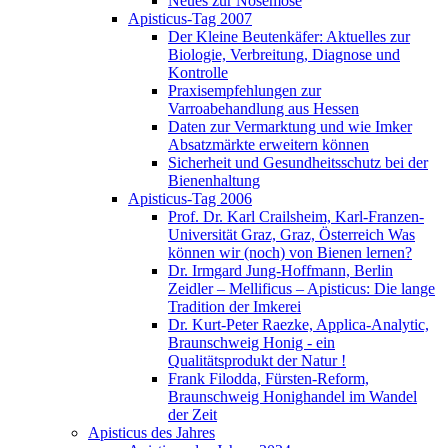
Neues zur Nosemose
Apisticus-Tag 2007
Der Kleine Beutenkäfer: Aktuelles zur
Biologie, Verbreitung, Diagnose und
Kontrolle
Praxisempfehlungen zur
Varroabehandlung aus Hessen
Daten zur Vermarktung und wie Imker
Absatzmärkte erweitern können
Sicherheit und Gesundheitsschutz bei der
Bienenhaltung
Apisticus-Tag 2006
Prof. Dr. Karl Crailsheim, Karl-Franzen-
Universität Graz, Graz, Österreich Was
können wir (noch) von Bienen lernen?
Dr. Irmgard Jung-Hoffmann, Berlin
Zeidler – Mellificus – Apisticus: Die lange
Tradition der Imkerei
Dr. Kurt-Peter Raezke, Applica-Analytic,
Braunschweig Honig - ein
Qualitätsprodukt der Natur !
Frank Filodda, Fürsten-Reform,
Braunschweig Honighandel im Wandel
der Zeit
Apisticus des Jahres