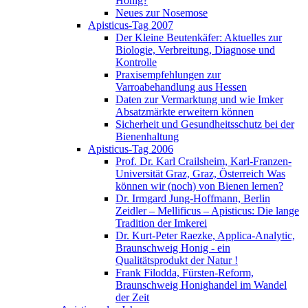
Honig?
Neues zur Nosemose
Apisticus-Tag 2007
Der Kleine Beutenkäfer: Aktuelles zur
Biologie, Verbreitung, Diagnose und
Kontrolle
Praxisempfehlungen zur
Varroabehandlung aus Hessen
Daten zur Vermarktung und wie Imker
Absatzmärkte erweitern können
Sicherheit und Gesundheitsschutz bei der
Bienenhaltung
Apisticus-Tag 2006
Prof. Dr. Karl Crailsheim, Karl-Franzen-
Universität Graz, Graz, Österreich Was
können wir (noch) von Bienen lernen?
Dr. Irmgard Jung-Hoffmann, Berlin
Zeidler – Mellificus – Apisticus: Die lange
Tradition der Imkerei
Dr. Kurt-Peter Raezke, Applica-Analytic,
Braunschweig Honig - ein
Qualitätsprodukt der Natur !
Frank Filodda, Fürsten-Reform,
Braunschweig Honighandel im Wandel
der Zeit