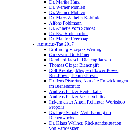
Dr. Marika Harz
Dr. Werner Mühlen
Dr. Werner Mühlen
Dr. Marc-Wilhelm Kohfink
Alfons Pohlmann
Dr. Annette vom Schloss
Dr. Eva Rademacher
Dr. Manfred Verhaagh
Apisticus-Tag 2017
Eröffnung Vizepräs.Werring
Grusswort Dr. Klüner
Bernhard Jaesch, Bienenpflanzen
Thomas Gloger Bienengift
Rolf Krebber, Meppen Flower-Power,
Bee-Power, People-Power
Dr. Jens Pistorius, Aktuelle Entwicklungen
im Bienenschutz
Andreas Platzer Beutenkäfer
Andreas Platzer Vespa velutina
Imkermeister Anton Reitinger, Workshop
Propolis
Dr. Ingo Scholz, Verfälschung im
Bienenwachs
Dr. Klaus Wallner, Rückstandssituation
von Varroaziden