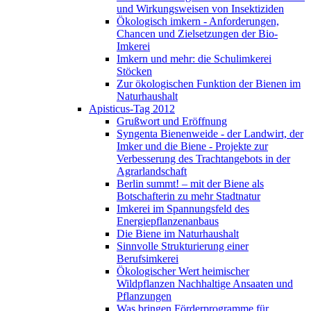
und Wirkungsweisen von Insektiziden
Ökologisch imkern - Anforderungen,
Chancen und Zielsetzungen der Bio-
Imkerei
Imkern und mehr: die Schulimkerei
Stöcken
Zur ökologischen Funktion der Bienen im
Naturhaushalt
Apisticus-Tag 2012
Grußwort und Eröffnung
Syngenta Bienenweide - der Landwirt, der
Imker und die Biene - Projekte zur
Verbesserung des Trachtangebots in der
Agrarlandschaft
Berlin summt! – mit der Biene als
Botschafterin zu mehr Stadtnatur
Imkerei im Spannungsfeld des
Energiepflanzenanbaus
Die Biene im Naturhaushalt
Sinnvolle Strukturierung einer
Berufsimkerei
Ökologischer Wert heimischer
Wildpflanzen Nachhaltige Ansaaten und
Pflanzungen
Was bringen Förderprogramme für