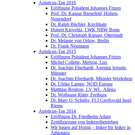
Apisticus-Tag 2016
Eröffnung Präsident Johannes Frizen
Prof. Dr. Kaspar Bienefeld, Hohen-
Neuendorf
Dr. Ralph Büchler, Kirchhain
Hubert Kievelitz, LWK NRW Bonn
Prof. Dr. Christoph Künast, Otterstadt
Dr. Melanie von Orlow, Berlin
Dr. Frank Neumann
Apisticus-Tag 2015
Eröffnung Präsident Johannes Frizen
Michel Collette, Mertzig, Lux
Dr. Joachim Eberhardt, Agentur lernsite,
Münster
Dr. Joachim Eberhardt, Münster Workshop
Dr. Ulrike Lampe, NOD Europe
Matthias Rentrop, LV WL, Altena
Dr. Wolfgang Ritter, Freiburg
Dr. Marc O. Schäfer, FLI Greifswald Insel
Riems
Apisticus-Tag 2014
Eröffnung Dr. Friedhelm Adam
Zertifizierung von Imkereibetrieben
Wir bauen auf Honig – Imker für Imker in
Äthiopien