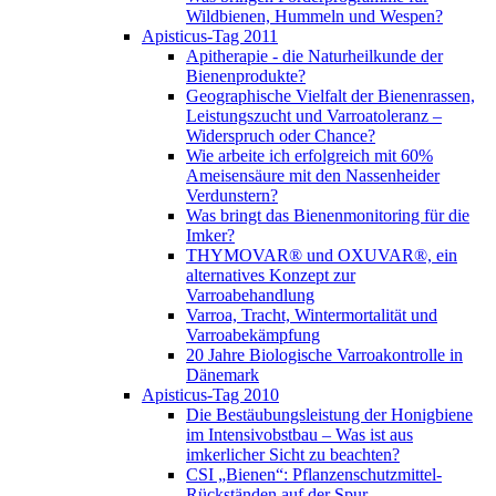
Wildbienen, Hummeln und Wespen?
Apisticus-Tag 2011
Apitherapie - die Naturheilkunde der
Bienenprodukte?
Geographische Vielfalt der Bienenrassen,
Leistungszucht und Varroatoleranz –
Widerspruch oder Chance?
Wie arbeite ich erfolgreich mit 60%
Ameisensäure mit den Nassenheider
Verdunstern?
Was bringt das Bienenmonitoring für die
Imker?
THYMOVAR® und OXUVAR®, ein
alternatives Konzept zur
Varroabehandlung
Varroa, Tracht, Wintermortalität und
Varroabekämpfung
20 Jahre Biologische Varroakontrolle in
Dänemark
Apisticus-Tag 2010
Die Bestäubungsleistung der Honigbiene
im Intensivobstbau – Was ist aus
imkerlicher Sicht zu beachten?
CSI „Bienen“: Pflanzenschutzmittel-
Rückständen auf der Spur