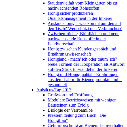
Staudenvielfalt vom Kleingarten bis zu
nachwachsenden Rohstoffen
Honig sicher produzieren –
Qualitätsmanagement in der Imkerei
Auslandshonig – was kommt auf den auf
den Tisch? Wer schützt den Verbraucher?
Zwischenfrüchte, Blühflächen und neue
nachwachsende Rohstoffe in der
Landwirtschaft
Honig zwischen Kundengespräch und
Ernährungswissenschaft
Honigland - mach' ich oder träum' ich?
Neue Formen der Kooperation als Antwort
auf den Struk-turwandel in der Imkerei
Honig und Honigqualität - Erfahrungen
aus dem Labor für Bienenprodukte und –
gesundheit
Apisticus-Tag 2013
Grußwort und Eröffnung
Modulare Betriebsweisen mit wenigen
Bausteinen zum Erfolg
Biologie der Varroamilbe
Pressemitteilung zum Buch "Die
Honigfrau"
Gehirnforschung an Bienen: Lernverhalten