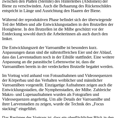
zwischen den Platten (Sternite) des Hinterleibes (Abdomen) der
Biene zu verschwinden. Auch die Behaarung des Rückenschildes
entspricht in Länge und Ausrichtung den Haaren der Biene.
Während der reproduktiven Phase befindet sich der überwiegende
Teil der Milben und alle Entwicklungsstadien in den Brutzellen der
Honigbiene. In den Brutzellen ist die Milbe geschützt vor der
Entdeckung sowohl durch die Arbeiterinnen als auch durch den
Imker.
Die Entwicklungszeit der Varroamilbe ist besonders kurz.
Anpassungen daran sind die nährstoffreichen Eier und der Ablauf,
dass das Larvenstadium noch in der Eihülle stattfindet. Eine weitere
Anpassung an die parasitische Lebensweise ist, dass die
Varroamilben bereits in der verdeckelten Brutzelle begattet werden.
Im Vortrag wird anhand von Fotoaufnahmen und Videosequenzen
der Körperbau und das Verhalten weiblicher und männlicher
Varroamilben vorgestellt. Einzigartige Aufnahmen zeigen auch die
Entwicklungsstadien, die Nymphenstadien, der Milbe. Zahlreiche
Makro- und Lupenaufnahmen wurden als Fotografien und
Videosequenzen angefertig. Um alle Details der Varroamilbe und
ihrer Larvenstadien zu zeigen, wurde die Technik des „Focus
stacking“ eingeführt.
Das Resümee des Vortrags ist, dass ein oberflächlicher Blick in den