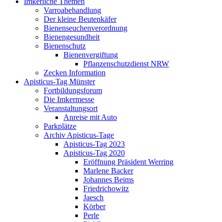
Imkerliche Themen
Varroabehandlung
Der kleine Beutenkäfer
Bienenseuchenverordnung
Bienengesundheit
Bienenschutz
Bienenvergiftung
Pflanzenschutzdienst NRW
Zecken Information
Apisticus-Tag Münster
Fortbildungsforum
Die Imkermesse
Veranstaltungsort
Anreise mit Auto
Parkplätze
Archiv Apisticus-Tage
Apisticus-Tag 2023
Apisticus-Tag 2020
Eröffnung Präsident Werring
Marlene Backer
Johannes Beims
Friedrichowitz
Jaesch
Körber
Perle