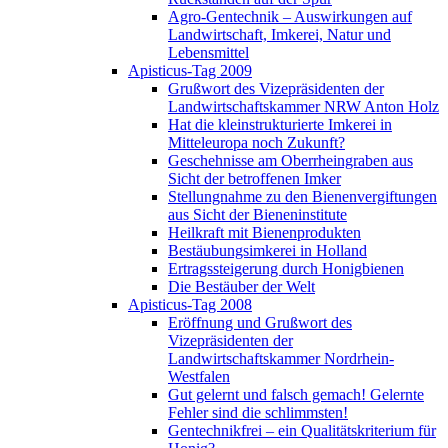
Agro-Gentechnik – Auswirkungen auf
Landwirtschaft, Imkerei, Natur und
Lebensmittel
Apisticus-Tag 2009
Grußwort des Vizepräsidenten der
Landwirtschaftskammer NRW Anton Holz
Hat die kleinstrukturierte Imkerei in
Mitteleuropa noch Zukunft?
Geschehnisse am Oberrheingraben aus
Sicht der betroffenen Imker
Stellungnahme zu den Bienenvergiftungen
aus Sicht der Bieneninstitute
Heilkraft mit Bienenprodukten
Bestäubungsimkerei in Holland
Ertragssteigerung durch Honigbienen
Die Bestäuber der Welt
Apisticus-Tag 2008
Eröffnung und Grußwort des
Vizepräsidenten der
Landwirtschaftskammer Nordrhein-
Westfalen
Gut gelernt und falsch gemach! Gelernte
Fehler sind die schlimmsten!
Gentechnikfrei – ein Qualitätskriterium für