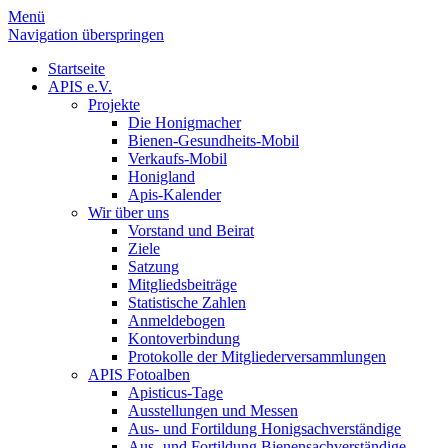
Menü
Navigation überspringen
Startseite
APIS e.V.
Projekte
Die Honigmacher
Bienen-Gesundheits-Mobil
Verkaufs-Mobil
Honigland
Apis-Kalender
Wir über uns
Vorstand und Beirat
Ziele
Satzung
Mitgliedsbeiträge
Statistische Zahlen
Anmeldebogen
Kontoverbindung
Protokolle der Mitgliederversammlungen
APIS Fotoalben
Apisticus-Tage
Ausstellungen und Messen
Aus- und Fortildung Honigsachverständige
Aus- und Fortildung Bienensachverständige