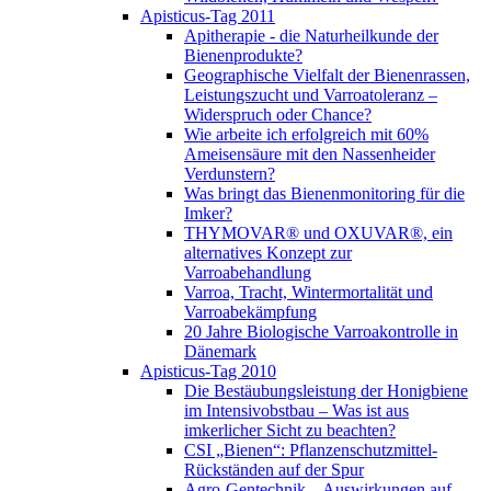
Apisticus-Tag 2011
Apitherapie - die Naturheilkunde der
Bienenprodukte?
Geographische Vielfalt der Bienenrassen,
Leistungszucht und Varroatoleranz –
Widerspruch oder Chance?
Wie arbeite ich erfolgreich mit 60%
Ameisensäure mit den Nassenheider
Verdunstern?
Was bringt das Bienenmonitoring für die
Imker?
THYMOVAR® und OXUVAR®, ein
alternatives Konzept zur
Varroabehandlung
Varroa, Tracht, Wintermortalität und
Varroabekämpfung
20 Jahre Biologische Varroakontrolle in
Dänemark
Apisticus-Tag 2010
Die Bestäubungsleistung der Honigbiene
im Intensivobstbau – Was ist aus
imkerlicher Sicht zu beachten?
CSI „Bienen“: Pflanzenschutzmittel-
Rückständen auf der Spur
Agro-Gentechnik – Auswirkungen auf