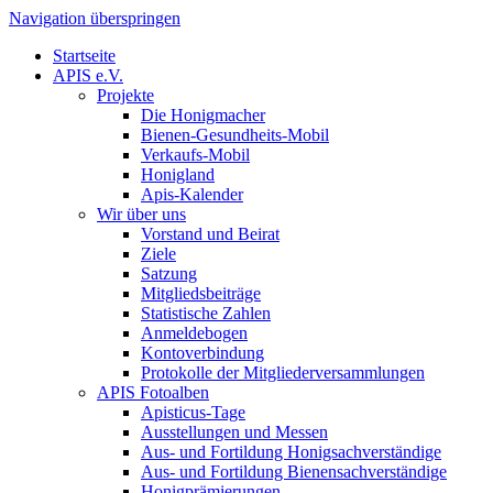
Navigation überspringen
Startseite
APIS e.V.
Projekte
Die Honigmacher
Bienen-Gesundheits-Mobil
Verkaufs-Mobil
Honigland
Apis-Kalender
Wir über uns
Vorstand und Beirat
Ziele
Satzung
Mitgliedsbeiträge
Statistische Zahlen
Anmeldebogen
Kontoverbindung
Protokolle der Mitgliederversammlungen
APIS Fotoalben
Apisticus-Tage
Ausstellungen und Messen
Aus- und Fortildung Honigsachverständige
Aus- und Fortildung Bienensachverständige
Honigprämierungen