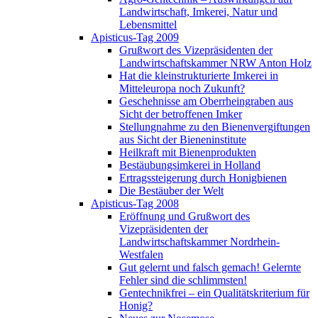
Landwirtschaft, Imkerei, Natur und
Lebensmittel
Apisticus-Tag 2009
Grußwort des Vizepräsidenten der
Landwirtschaftskammer NRW Anton Holz
Hat die kleinstrukturierte Imkerei in
Mitteleuropa noch Zukunft?
Geschehnisse am Oberrheingraben aus
Sicht der betroffenen Imker
Stellungnahme zu den Bienenvergiftungen
aus Sicht der Bieneninstitute
Heilkraft mit Bienenprodukten
Bestäubungsimkerei in Holland
Ertragssteigerung durch Honigbienen
Die Bestäuber der Welt
Apisticus-Tag 2008
Eröffnung und Grußwort des
Vizepräsidenten der
Landwirtschaftskammer Nordrhein-
Westfalen
Gut gelernt und falsch gemach! Gelernte
Fehler sind die schlimmsten!
Gentechnikfrei – ein Qualitätskriterium für
Honig?