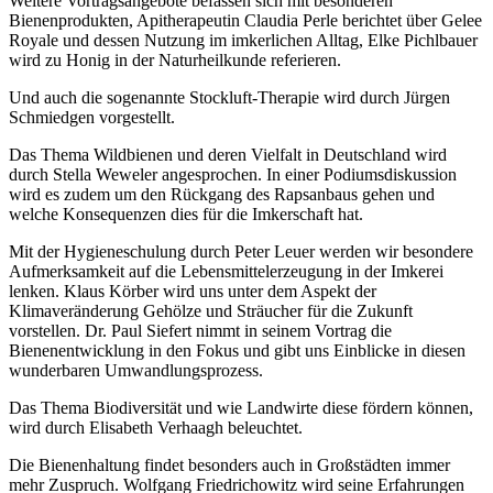
Weitere Vortragsangebote befassen sich mit besonderen
Bienenprodukten, Apitherapeutin Claudia Perle berichtet über Gelee
Royale und dessen Nutzung im imkerlichen Alltag, Elke Pichlbauer
wird zu Honig in der Naturheilkunde referieren.
Und auch die sogenannte Stockluft-Therapie wird durch Jürgen
Schmiedgen vorgestellt.
Das Thema Wildbienen und deren Vielfalt in Deutschland wird
durch Stella Weweler angesprochen. In einer Podiumsdiskussion
wird es zudem um den Rückgang des Rapsanbaus gehen und
welche Konsequenzen dies für die Imkerschaft hat.
Mit der Hygieneschulung durch Peter Leuer werden wir besondere
Aufmerksamkeit auf die Lebensmittelerzeugung in der Imkerei
lenken. Klaus Körber wird uns unter dem Aspekt der
Klimaveränderung Gehölze und Sträucher für die Zukunft
vorstellen. Dr. Paul Siefert nimmt in seinem Vortrag die
Bienenentwicklung in den Fokus und gibt uns Einblicke in diesen
wunderbaren Umwandlungsprozess.
Das Thema Biodiversität und wie Landwirte diese fördern können,
wird durch Elisabeth Verhaagh beleuchtet.
Die Bienenhaltung findet besonders auch in Großstädten immer
mehr Zuspruch. Wolfgang Friedrichowitz wird seine Erfahrungen