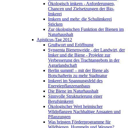
Ökologisch imkern - Anforderungen,
Chancen und Zielsetzungen der Bio-
Imkerei
Imkern und mehr: die Schulimkerei
Stöcken
Zur ökologischen Funktion der Bienen im
Naturhaushalt
Apisticus-Tag 2012
Grußwort und Eröffnung
Syngenta Bienenweide - der Landwirt, der
Imker und die Biene - Projekte zur
Verbesserung des Trachtangebots in der
Agrarlandschaft
Berlin summt! – mit der Biene als
Botschafterin zu mehr Stadtnatur
Imkerei im Spannungsfeld des
Energiepflanzenanbaus
Die Biene im Naturhaushalt
Sinnvolle Strukturierung einer
Berufsimkerei
Ökologischer Wert heimischer
Wildpflanzen Nachhaltige Ansaaten und
Pflanzungen
Was bringen Förderprogramme für
Wildbienen, Hummeln und Wespen?