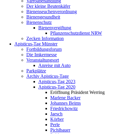
Varroabehandlung
Der kleine Beutenkäfer
Bienenseuchenverordnung
Bienengesundheit
Bienenschutz
Bienenvergiftung
Pflanzenschutzdienst NRW
Zecken Information
Apisticus-Tag Münster
Fortbildungsforum
Die Imkermesse
Veranstaltungsort
Anreise mit Auto
Parkplätze
Archiv Apisticus-Tage
Apisticus-Tag 2023
Apisticus-Tag 2020
Eröffnung Präsident Werring
Marlene Backer
Johannes Beims
Friedrichowitz
Jaesch
Körber
Perle
Pichlbauer