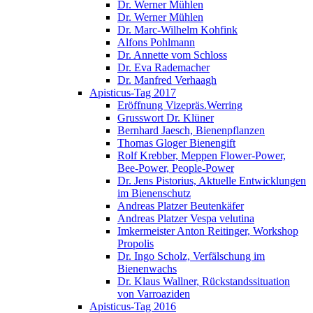
Dr. Werner Mühlen
Dr. Werner Mühlen
Dr. Marc-Wilhelm Kohfink
Alfons Pohlmann
Dr. Annette vom Schloss
Dr. Eva Rademacher
Dr. Manfred Verhaagh
Apisticus-Tag 2017
Eröffnung Vizepräs.Werring
Grusswort Dr. Klüner
Bernhard Jaesch, Bienenpflanzen
Thomas Gloger Bienengift
Rolf Krebber, Meppen Flower-Power,
Bee-Power, People-Power
Dr. Jens Pistorius, Aktuelle Entwicklungen
im Bienenschutz
Andreas Platzer Beutenkäfer
Andreas Platzer Vespa velutina
Imkermeister Anton Reitinger, Workshop
Propolis
Dr. Ingo Scholz, Verfälschung im
Bienenwachs
Dr. Klaus Wallner, Rückstandssituation
von Varroaziden
Apisticus-Tag 2016