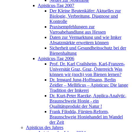
Neues zur Nosemose
Apisticus-Tag 2007
Der Kleine Beutenkäfer: Aktuelles zur
Biologie, Verbreitung, Diagnose und
Kontrolle
Praxisempfehlungen zur
Varroabehandlung aus Hessen
Daten zur Vermarktung und wie Imker
Absatzmärkte erweitern können
Sicherheit und Gesundheitsschutz bei der
Bienenhaltung
Apisticus-Tag 2006
Prof. Dr. Karl Crailsheim, Karl-Franzen-
Universität Graz, Graz, Österreich Was
können wir (noch) von Bienen lernen?
Dr. Irmgard Jung-Hoffmann, Berlin
Zeidler – Mellificus – Apisticus: Die lange
Tradition der Imkerei
Dr. Kurt-Peter Raezke, Applica-Analytic,
Braunschweig Honig - ein
Qualitätsprodukt der Natur !
Frank Filodda, Fürsten-Reform,
Braunschweig Honighandel im Wandel
der Zeit
Apisticus des Jahres