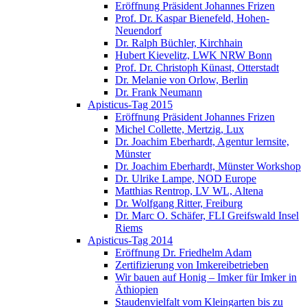
Eröffnung Präsident Johannes Frizen
Prof. Dr. Kaspar Bienefeld, Hohen-
Neuendorf
Dr. Ralph Büchler, Kirchhain
Hubert Kievelitz, LWK NRW Bonn
Prof. Dr. Christoph Künast, Otterstadt
Dr. Melanie von Orlow, Berlin
Dr. Frank Neumann
Apisticus-Tag 2015
Eröffnung Präsident Johannes Frizen
Michel Collette, Mertzig, Lux
Dr. Joachim Eberhardt, Agentur lernsite,
Münster
Dr. Joachim Eberhardt, Münster Workshop
Dr. Ulrike Lampe, NOD Europe
Matthias Rentrop, LV WL, Altena
Dr. Wolfgang Ritter, Freiburg
Dr. Marc O. Schäfer, FLI Greifswald Insel
Riems
Apisticus-Tag 2014
Eröffnung Dr. Friedhelm Adam
Zertifizierung von Imkereibetrieben
Wir bauen auf Honig – Imker für Imker in
Äthiopien
Staudenvielfalt vom Kleingarten bis zu