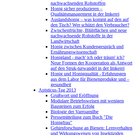
nachwachsenden Rohstoffen
Honig sicher produzieren –
Qualitätsmanagement in der Imkerei
Auslandshonig – was kommt auf den auf
den Tisch? Wer schützt den Verbraucher?
Zwischenfrüchte, Blühflächen und neue
nachwachsende Rohstoffe in der
Landwirtschaft
Honig zwischen Kundengespräch und
Ernährungswissenschaft
Honigland - mach' ich oder träum' ich?
Neue Formen der Kooperation als Antwort
auf den Struk-turwandel in der Imkerei
Honig und Honigqualität - Erfahrungen
aus dem Labor für Bienenprodukte und –
gesundheit
Apisticus-Tag 2013
Grußwort und Eröffnung
Modulare Betriebsweisen mit wenigen
Bausteinen zum Erfolg
Biologie der Varroamilbe
Pressemitteilung zum Buch "Die
Honigfrau"
Gehirnforschung an Bienen: Lernverhalten
und Wirkungsweisen von Insektiziden