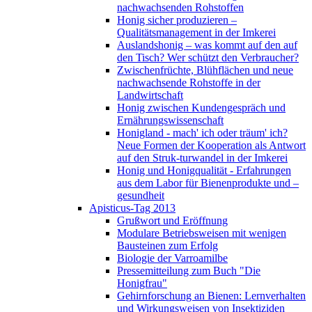
nachwachsenden Rohstoffen
Honig sicher produzieren –
Qualitätsmanagement in der Imkerei
Auslandshonig – was kommt auf den auf
den Tisch? Wer schützt den Verbraucher?
Zwischenfrüchte, Blühflächen und neue
nachwachsende Rohstoffe in der
Landwirtschaft
Honig zwischen Kundengespräch und
Ernährungswissenschaft
Honigland - mach' ich oder träum' ich?
Neue Formen der Kooperation als Antwort
auf den Struk-turwandel in der Imkerei
Honig und Honigqualität - Erfahrungen
aus dem Labor für Bienenprodukte und –
gesundheit
Apisticus-Tag 2013
Grußwort und Eröffnung
Modulare Betriebsweisen mit wenigen
Bausteinen zum Erfolg
Biologie der Varroamilbe
Pressemitteilung zum Buch "Die
Honigfrau"
Gehirnforschung an Bienen: Lernverhalten
und Wirkungsweisen von Insektiziden