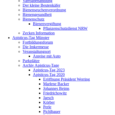
Varroabehandlung
Der kleine Beutenkäfer
Bienenseuchenverordnung
Bienengesundheit
Bienenschutz
Bienenvergiftung
Pflanzenschutzdienst NRW
Zecken Information
Apisticus-Tag Münster
Fortbildungsforum
Die Imkermesse
Veranstaltungsort
Anreise mit Auto
Parkplätze
Archiv Apisticus-Tage
Apisticus-Tag 2023
Apisticus-Tag 2020
Eröffnung Präsident Werring
Marlene Backer
Johannes Beims
Friedrichowitz
Jaesch
Körber
Perle
Pichlbauer