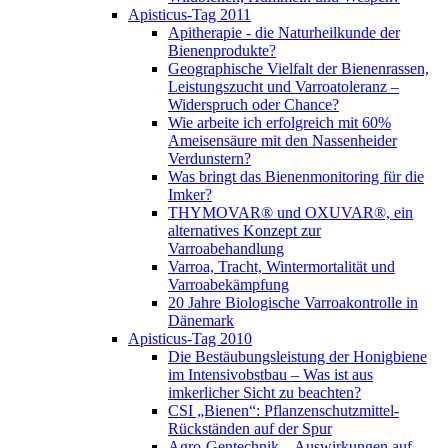
Apisticus-Tag 2011
Apitherapie - die Naturheilkunde der
Bienenprodukte?
Geographische Vielfalt der Bienenrassen,
Leistungszucht und Varroatoleranz –
Widerspruch oder Chance?
Wie arbeite ich erfolgreich mit 60%
Ameisensäure mit den Nassenheider
Verdunstern?
Was bringt das Bienenmonitoring für die
Imker?
THYMOVAR® und OXUVAR®, ein
alternatives Konzept zur
Varroabehandlung
Varroa, Tracht, Wintermortalität und
Varroabekämpfung
20 Jahre Biologische Varroakontrolle in
Dänemark
Apisticus-Tag 2010
Die Bestäubungsleistung der Honigbiene
im Intensivobstbau – Was ist aus
imkerlicher Sicht zu beachten?
CSI „Bienen“: Pflanzenschutzmittel-
Rückständen auf der Spur
Agro-Gentechnik – Auswirkungen auf