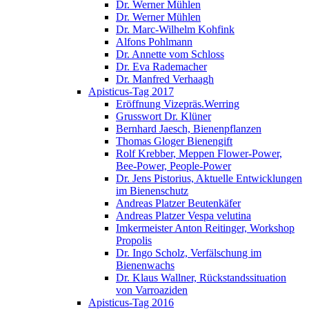
Dr. Werner Mühlen
Dr. Werner Mühlen
Dr. Marc-Wilhelm Kohfink
Alfons Pohlmann
Dr. Annette vom Schloss
Dr. Eva Rademacher
Dr. Manfred Verhaagh
Apisticus-Tag 2017
Eröffnung Vizepräs.Werring
Grusswort Dr. Klüner
Bernhard Jaesch, Bienenpflanzen
Thomas Gloger Bienengift
Rolf Krebber, Meppen Flower-Power,
Bee-Power, People-Power
Dr. Jens Pistorius, Aktuelle Entwicklungen
im Bienenschutz
Andreas Platzer Beutenkäfer
Andreas Platzer Vespa velutina
Imkermeister Anton Reitinger, Workshop
Propolis
Dr. Ingo Scholz, Verfälschung im
Bienenwachs
Dr. Klaus Wallner, Rückstandssituation
von Varroaziden
Apisticus-Tag 2016