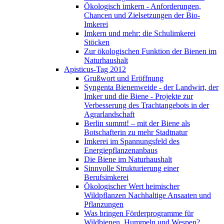
Ökologisch imkern - Anforderungen,
Chancen und Zielsetzungen der Bio-
Imkerei
Imkern und mehr: die Schulimkerei
Stöcken
Zur ökologischen Funktion der Bienen im
Naturhaushalt
Apisticus-Tag 2012
Grußwort und Eröffnung
Syngenta Bienenweide - der Landwirt, der
Imker und die Biene - Projekte zur
Verbesserung des Trachtangebots in der
Agrarlandschaft
Berlin summt! – mit der Biene als
Botschafterin zu mehr Stadtnatur
Imkerei im Spannungsfeld des
Energiepflanzenanbaus
Die Biene im Naturhaushalt
Sinnvolle Strukturierung einer
Berufsimkerei
Ökologischer Wert heimischer
Wildpflanzen Nachhaltige Ansaaten und
Pflanzungen
Was bringen Förderprogramme für
Wildbienen, Hummeln und Wespen?