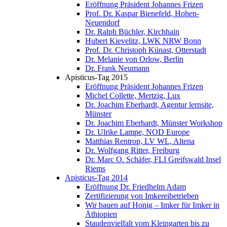
Eröffnung Präsident Johannes Frizen
Prof. Dr. Kaspar Bienefeld, Hohen-
Neuendorf
Dr. Ralph Büchler, Kirchhain
Hubert Kievelitz, LWK NRW Bonn
Prof. Dr. Christoph Künast, Otterstadt
Dr. Melanie von Orlow, Berlin
Dr. Frank Neumann
Apisticus-Tag 2015
Eröffnung Präsident Johannes Frizen
Michel Collette, Mertzig, Lux
Dr. Joachim Eberhardt, Agentur lernsite,
Münster
Dr. Joachim Eberhardt, Münster Workshop
Dr. Ulrike Lampe, NOD Europe
Matthias Rentrop, LV WL, Altena
Dr. Wolfgang Ritter, Freiburg
Dr. Marc O. Schäfer, FLI Greifswald Insel
Riems
Apisticus-Tag 2014
Eröffnung Dr. Friedhelm Adam
Zertifizierung von Imkereibetrieben
Wir bauen auf Honig – Imker für Imker in
Äthiopien
Staudenvielfalt vom Kleingarten bis zu