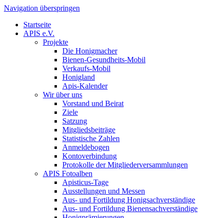
Navigation überspringen
Startseite
APIS e.V.
Projekte
Die Honigmacher
Bienen-Gesundheits-Mobil
Verkaufs-Mobil
Honigland
Apis-Kalender
Wir über uns
Vorstand und Beirat
Ziele
Satzung
Mitgliedsbeiträge
Statistische Zahlen
Anmeldebogen
Kontoverbindung
Protokolle der Mitgliederversammlungen
APIS Fotoalben
Apisticus-Tage
Ausstellungen und Messen
Aus- und Fortildung Honigsachverständige
Aus- und Fortildung Bienensachverständige
Honigprämierungen