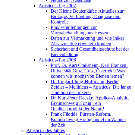
Neues zur Nosemose
Apisticus-Tag 2007
Der Kleine Beutenkäfer: Aktuelles zur
Biologie, Verbreitung, Diagnose und
Kontrolle
Praxisempfehlungen zur
Varroabehandlung aus Hessen
Daten zur Vermarktung und wie Imker
Absatzmärkte erweitern können
Sicherheit und Gesundheitsschutz bei der
Bienenhaltung
Apisticus-Tag 2006
Prof. Dr. Karl Crailsheim, Karl-Franzen-
Universität Graz, Graz, Österreich Was
können wir (noch) von Bienen lernen?
Dr. Irmgard Jung-Hoffmann, Berlin
Zeidler – Mellificus – Apisticus: Die lange
Tradition der Imkerei
Dr. Kurt-Peter Raezke, Applica-Analytic,
Braunschweig Honig - ein
Qualitätsprodukt der Natur !
Frank Filodda, Fürsten-Reform,
Braunschweig Honighandel im Wandel
der Zeit
Apisticus des Jahres