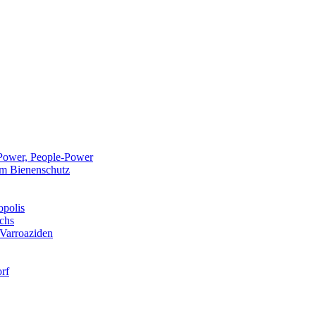
Power, People-Power
 im Bienenschutz
opolis
chs
 Varroaziden
rf