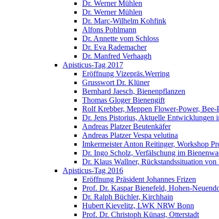
Dr. Werner Mühlen
Dr. Werner Mühlen
Dr. Marc-Wilhelm Kohfink
Alfons Pohlmann
Dr. Annette vom Schloss
Dr. Eva Rademacher
Dr. Manfred Verhaagh
Apisticus-Tag 2017
Eröffnung Vizepräs.Werring
Grusswort Dr. Klüner
Bernhard Jaesch, Bienenpflanzen
Thomas Gloger Bienengift
Rolf Krebber, Meppen Flower-Power, Bee-
Dr. Jens Pistorius, Aktuelle Entwicklungen
Andreas Platzer Beutenkäfer
Andreas Platzer Vespa velutina
Imkermeister Anton Reitinger, Workshop Pr
Dr. Ingo Scholz, Verfälschung im Bienenwa
Dr. Klaus Wallner, Rückstandssituation von
Apisticus-Tag 2016
Eröffnung Präsident Johannes Frizen
Prof. Dr. Kaspar Bienefeld, Hohen-Neuendo
Dr. Ralph Büchler, Kirchhain
Hubert Kievelitz, LWK NRW Bonn
Prof. Dr. Christoph Künast, Otterstadt