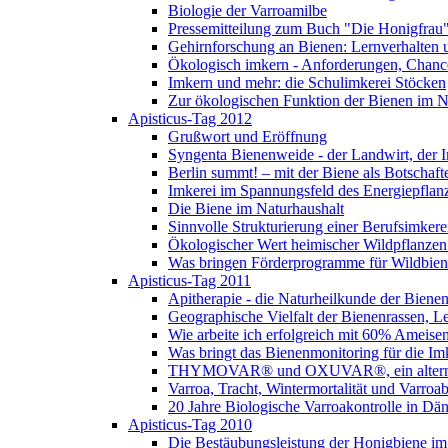
Biologie der Varroamilbe
Pressemitteilung zum Buch "Die Honigfrau
Gehirnforschung an Bienen: Lernverhalten 
Ökologisch imkern - Anforderungen, Chance
Imkern und mehr: die Schulimkerei Stöcken
Zur ökologischen Funktion der Bienen im N
Apisticus-Tag 2012
Grußwort und Eröffnung
Syngenta Bienenweide - der Landwirt, der I
Berlin summt! – mit der Biene als Botschaft
Imkerei im Spannungsfeld des Energiepfla
Die Biene im Naturhaushalt
Sinnvolle Strukturierung einer Berufsimkere
Ökologischer Wert heimischer Wildpflanzen
Was bringen Förderprogramme für Wildbi
Apisticus-Tag 2011
Apitherapie - die Naturheilkunde der Biene
Geographische Vielfalt der Bienenrassen, L
Wie arbeite ich erfolgreich mit 60% Ameise
Was bringt das Bienenmonitoring für die Im
THYMOVAR® und OXUVAR®, ein alternati
Varroa, Tracht, Wintermortalität und Varro
20 Jahre Biologische Varroakontrolle in Dä
Apisticus-Tag 2010
Die Bestäubungsleistung der Honigbiene im 