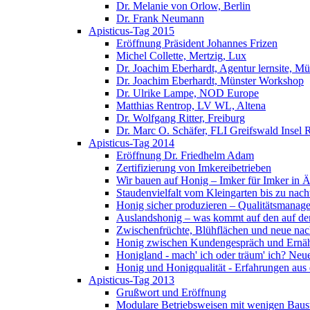
Dr. Melanie von Orlow, Berlin
Dr. Frank Neumann
Apisticus-Tag 2015
Eröffnung Präsident Johannes Frizen
Michel Collette, Mertzig, Lux
Dr. Joachim Eberhardt, Agentur lernsite, Mü
Dr. Joachim Eberhardt, Münster Workshop
Dr. Ulrike Lampe, NOD Europe
Matthias Rentrop, LV WL, Altena
Dr. Wolfgang Ritter, Freiburg
Dr. Marc O. Schäfer, FLI Greifswald Insel 
Apisticus-Tag 2014
Eröffnung Dr. Friedhelm Adam
Zertifizierung von Imkereibetrieben
Wir bauen auf Honig – Imker für Imker in Ä
Staudenvielfalt vom Kleingarten bis zu na
Honig sicher produzieren – Qualitätsmanage
Auslandshonig – was kommt auf den auf den
Zwischenfrüchte, Blühflächen und neue nac
Honig zwischen Kundengespräch und Ernäh
Honigland - mach' ich oder träum' ich? Neu
Honig und Honigqualität - Erfahrungen aus
Apisticus-Tag 2013
Grußwort und Eröffnung
Modulare Betriebsweisen mit wenigen Baus