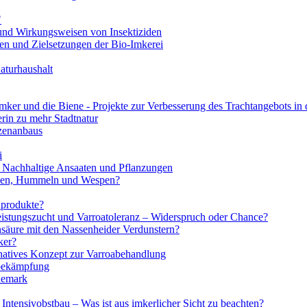
"
und Wirkungsweisen von Insektiziden
n und Zielsetzungen der Bio-Imkerei
aturhaushalt
mker und die Biene - Projekte zur Verbesserung des Trachtangebots in 
erin zu mehr Stadtnatur
nzenanbaus
i
 Nachhaltige Ansaaten und Pflanzungen
enen, Hummeln und Wespen?
nprodukte?
eistungszucht und Varroatoleranz – Widerspruch oder Chance?
nsäure mit den Nassenheider Verdunstern?
ker?
ves Konzept zur Varroabehandlung
abekämpfung
nemark
Intensivobstbau – Was ist aus imkerlicher Sicht zu beachten?