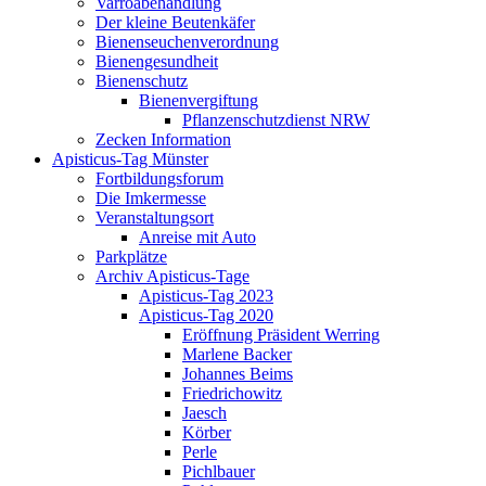
Varroabehandlung
Der kleine Beutenkäfer
Bienenseuchenverordnung
Bienengesundheit
Bienenschutz
Bienenvergiftung
Pflanzenschutzdienst NRW
Zecken Information
Apisticus-Tag Münster
Fortbildungsforum
Die Imkermesse
Veranstaltungsort
Anreise mit Auto
Parkplätze
Archiv Apisticus-Tage
Apisticus-Tag 2023
Apisticus-Tag 2020
Eröffnung Präsident Werring
Marlene Backer
Johannes Beims
Friedrichowitz
Jaesch
Körber
Perle
Pichlbauer