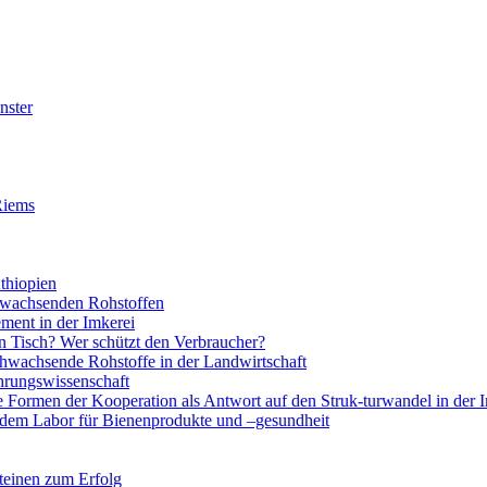
nster
Riems
thiopien
chwachsenden Rohstoffen
ment in der Imkerei
 Tisch? Wer schützt den Verbraucher?
hwachsende Rohstoffe in der Landwirtschaft
rungswissenschaft
e Formen der Kooperation als Antwort auf den Struk-turwandel in der 
 dem Labor für Bienenprodukte und –gesundheit
teinen zum Erfolg