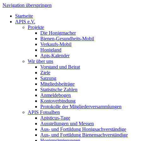
Navigation überspringen
Startseite
APIS e.V.
Projekte
Die Honigmacher
Bienen-Gesundheits-Mobil
Verkaufs-Mobil
Honigland
Apis-Kalender
Wir über uns
Vorstand und Beirat
Ziele
Satzung
Mitgliedsbeiträge
Statistische Zahlen
Anmeldebogen
Kontoverbindung
Protokolle der Mitgliederversammlungen
APIS Fotoalben
Apisticus-Tage
Ausstellungen und Messen
Aus- und Fortildung Honigsachverständige
Aus- und Fortildung Bienensachverständige
Honigprämierungen