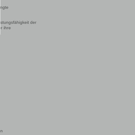
ingte
stungsfähigkeit der
r ihre
en