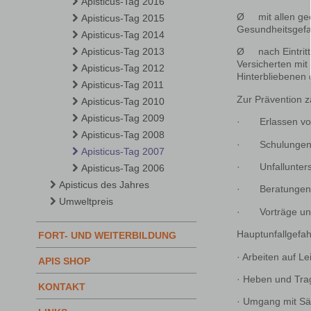
Apisticus-Tag 2016
Ø mit allen geei
Apisticus-Tag 2015
Gesundheitsgefa
Apisticus-Tag 2014
Apisticus-Tag 2013
Ø nach Eintritt 
Versicherten mit 
Apisticus-Tag 2012
Hinterbliebenen 
Apisticus-Tag 2011
Zur Prävention zä
Apisticus-Tag 2010
Apisticus-Tag 2009
· Erlassen von 
Apisticus-Tag 2008
· Schulungen v
Apisticus-Tag 2007
· Unfallunter
Apisticus-Tag 2006
Apisticus des Jahres
· Beratungen v
Umweltpreis
· Vorträge und 
Hauptunfallgefa
FORT- UND WEITERBILDUNG
· Arbeiten auf L
APIS SHOP
· Heben und Tra
KONTAKT
· Umgang mit Sä