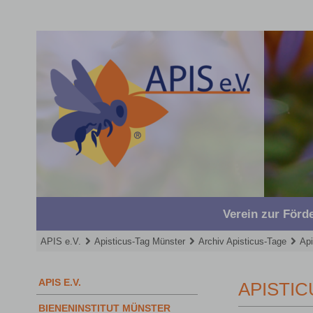
Navigation
überspringen
Verein zur För
APIS e.V.
Apisticus-Tag Münster
Archiv Apisticus-Tage
Api
Navigation
APIS E.V.
APISTIC
überspringen
BIENENINSTITUT MÜNSTER