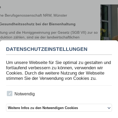
n
iche Berufsgenossenschaft NRW, Münster
 Gesundheitsschutz bei der Bienenhaltung
ltung und die Honiggewinnung per Gesetz (SGB VII) zur so
uktion zählen, sind sie der landwirtschaftlichen
ng (LSV) zuzuordnen. Die LSV setzt sich aus folgenden vier
n:
DATENSCHUTZEINSTELLUNGEN
aftliche Berufsgenossenschaft (LBG) – Unfallversicherung
Um unsere Webseite für Sie optimal zu gestalten und
aftliche Alterskasse (LAK) – Rentenversicherung
fortlaufend verbessern zu können, verwenden wir
aftliche Krankenkasse (LKK) – Krankenversicherung
Cookies. Durch die weitere Nutzung der Webseite
stimmen Sie der Verwendung von Cookies zu.
aftliche Pflegekasse (LPK) – Pflegeversicherung
che Berufsgenossenschaft (LBG)
Notwendig
t für Imkereien ist in der Satzung der LBG geregelt, z.B. besteht für N
ine Pflichtmitgliedschaft, unter 25 Völker nur dann, wenn die Imkerei a
emäßigkeit vorliegt.
Weitere Infos zu den Notwendigen Cookies
G sind: