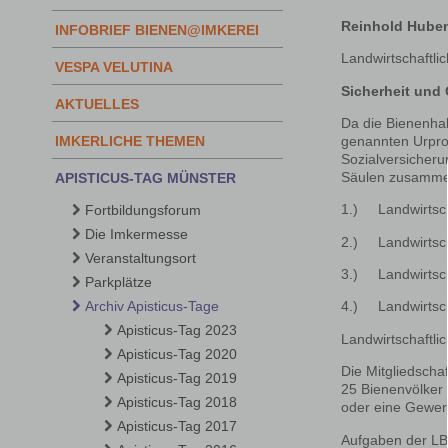
Reinhold Hube
INFOBRIEF BIENEN@IMKEREI
Landwirtschaftl
VESPA VELUTINA
Sicherheit und
AKTUELLES
Da die Bienenha
genannten Urprod
IMKERLICHE THEMEN
Sozialversicheru
Säulen zusamme
APISTICUS-TAG MÜNSTER
1.) Landwirtsch
Fortbildungsforum
Die Imkermesse
2.) Landwirtsch
Veranstaltungsort
3.) Landwirtsch
Parkplätze
Archiv Apisticus-Tage
4.) Landwirtsch
Apisticus-Tag 2023
Landwirtschaftli
Apisticus-Tag 2020
Die Mitgliedschaf
Apisticus-Tag 2019
25 Bienenvölker e
Apisticus-Tag 2018
oder eine Gewerb
Apisticus-Tag 2017
Aufgaben der LB