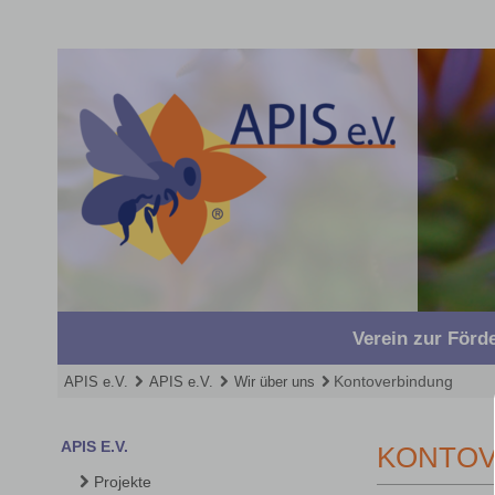
Navigation
überspringen
Verein zur För
Kontoverbindung
APIS e.V.
APIS e.V.
Wir über uns
Navigation
APIS E.V.
KONTOV
überspringen
Projekte