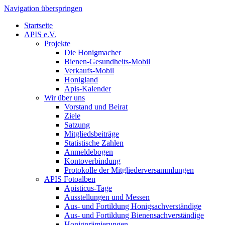
Navigation überspringen
Startseite
APIS e.V.
Projekte
Die Honigmacher
Bienen-Gesundheits-Mobil
Verkaufs-Mobil
Honigland
Apis-Kalender
Wir über uns
Vorstand und Beirat
Ziele
Satzung
Mitgliedsbeiträge
Statistische Zahlen
Anmeldebogen
Kontoverbindung
Protokolle der Mitgliederversammlungen
APIS Fotoalben
Apisticus-Tage
Ausstellungen und Messen
Aus- und Fortildung Honigsachverständige
Aus- und Fortildung Bienensachverständige
Honigprämierungen