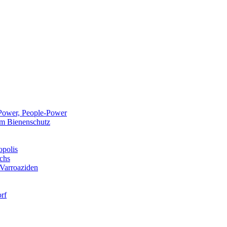
Power, People-Power
 im Bienenschutz
opolis
chs
 Varroaziden
rf