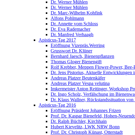
Dr. Werner Mühlen
Dr. Werner Mühlen
Dr. Marc-Wilhelm Kohfink
Alfons Pohlmann
Dr. Annette vom Schloss
Dr. Eva Rademacher
Dr. Manfred Verhaagh
Apisticus-Tag 2017
Eröffnung Vizepräs.Werring
Grusswort Dr. Klüner
Bernhard Jaesch, Bienenpflanzen
Thomas Gloger Bienengift
Rolf Krebber, Meppen Flower-Power, Bee-
Dr. Jens Pistorius, Aktuelle Entwicklungen
Andreas Platzer Beutenkäfer
Andreas Platzer Vespa velutina
Imkermeister Anton Reitinger, Workshop Pr
Dr. Ingo Scholz, Verfälschung im Bienenwa
Dr. Klaus Wallner, Rückstandssituation von
Apisticus-Tag 2016
Eröffnung Präsident Johannes Frizen
Prof. Dr. Kaspar Bienefeld, Hohen-Neuendo
Dr. Ralph Büchler, Kirchhain
Hubert Kievelitz, LWK NRW Bonn
Prof. Dr. Christoph Künast, Otterstadt