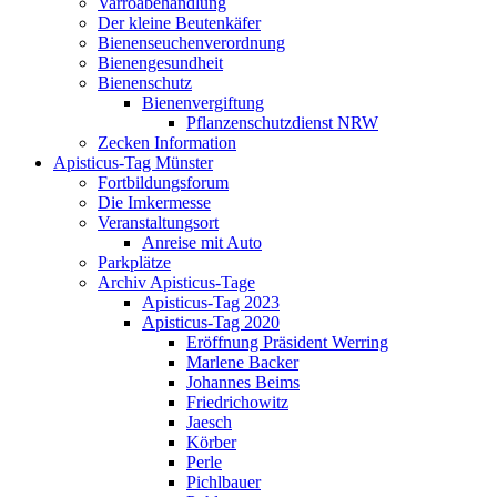
Varroabehandlung
Der kleine Beutenkäfer
Bienenseuchenverordnung
Bienengesundheit
Bienenschutz
Bienenvergiftung
Pflanzenschutzdienst NRW
Zecken Information
Apisticus-Tag Münster
Fortbildungsforum
Die Imkermesse
Veranstaltungsort
Anreise mit Auto
Parkplätze
Archiv Apisticus-Tage
Apisticus-Tag 2023
Apisticus-Tag 2020
Eröffnung Präsident Werring
Marlene Backer
Johannes Beims
Friedrichowitz
Jaesch
Körber
Perle
Pichlbauer