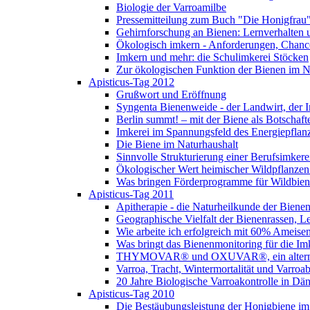
Biologie der Varroamilbe
Pressemitteilung zum Buch "Die Honigfrau
Gehirnforschung an Bienen: Lernverhalten 
Ökologisch imkern - Anforderungen, Chance
Imkern und mehr: die Schulimkerei Stöcken
Zur ökologischen Funktion der Bienen im N
Apisticus-Tag 2012
Grußwort und Eröffnung
Syngenta Bienenweide - der Landwirt, der I
Berlin summt! – mit der Biene als Botschaft
Imkerei im Spannungsfeld des Energiepfla
Die Biene im Naturhaushalt
Sinnvolle Strukturierung einer Berufsimkere
Ökologischer Wert heimischer Wildpflanzen
Was bringen Förderprogramme für Wildbi
Apisticus-Tag 2011
Apitherapie - die Naturheilkunde der Biene
Geographische Vielfalt der Bienenrassen, L
Wie arbeite ich erfolgreich mit 60% Ameise
Was bringt das Bienenmonitoring für die Im
THYMOVAR® und OXUVAR®, ein alternati
Varroa, Tracht, Wintermortalität und Varro
20 Jahre Biologische Varroakontrolle in Dä
Apisticus-Tag 2010
Die Bestäubungsleistung der Honigbiene im 