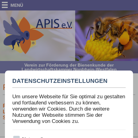
MENÜ
Verein zur Förderung der Bienenkunde der
Landwirtschaftskammer Nordrhein-Westfalen
DATENSCHUTZEINSTELLUNGEN
PRESSEMITTEILUNG 2005
Um unsere Webseite für Sie optimal zu gestalten
und fortlaufend verbessern zu können,
PRESSEMELDUNGEN ZUR HONIGBEWERTUNG DES
verwenden wir Cookies. Durch die weitere
LANDESVERBANDES WESTF. U. LIPP. IMKER 8.-10.
Nutzung der Webseite stimmen Sie der
SEPT. 2006
Verwendung von Cookies zu.