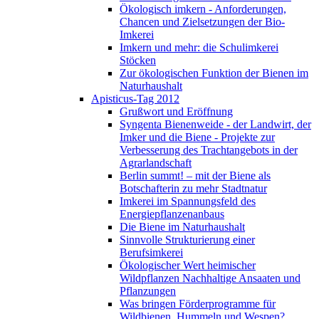
Ökologisch imkern - Anforderungen,
Chancen und Zielsetzungen der Bio-
Imkerei
Imkern und mehr: die Schulimkerei
Stöcken
Zur ökologischen Funktion der Bienen im
Naturhaushalt
Apisticus-Tag 2012
Grußwort und Eröffnung
Syngenta Bienenweide - der Landwirt, der
Imker und die Biene - Projekte zur
Verbesserung des Trachtangebots in der
Agrarlandschaft
Berlin summt! – mit der Biene als
Botschafterin zu mehr Stadtnatur
Imkerei im Spannungsfeld des
Energiepflanzenanbaus
Die Biene im Naturhaushalt
Sinnvolle Strukturierung einer
Berufsimkerei
Ökologischer Wert heimischer
Wildpflanzen Nachhaltige Ansaaten und
Pflanzungen
Was bringen Förderprogramme für
Wildbienen, Hummeln und Wespen?