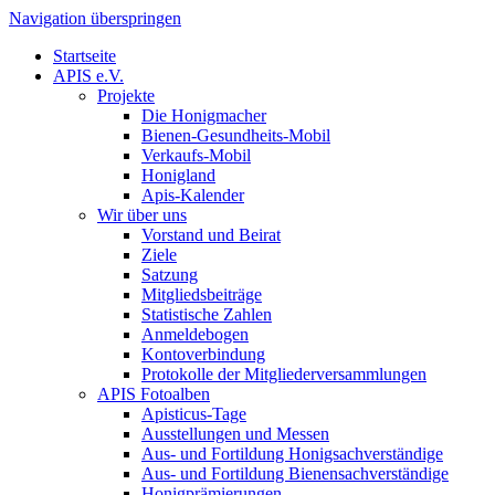
Navigation überspringen
Startseite
APIS e.V.
Projekte
Die Honigmacher
Bienen-Gesundheits-Mobil
Verkaufs-Mobil
Honigland
Apis-Kalender
Wir über uns
Vorstand und Beirat
Ziele
Satzung
Mitgliedsbeiträge
Statistische Zahlen
Anmeldebogen
Kontoverbindung
Protokolle der Mitgliederversammlungen
APIS Fotoalben
Apisticus-Tage
Ausstellungen und Messen
Aus- und Fortildung Honigsachverständige
Aus- und Fortildung Bienensachverständige
Honigprämierungen