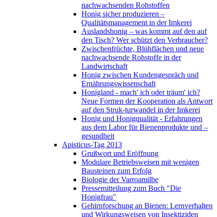
nachwachsenden Rohstoffen
Honig sicher produzieren –
Qualitätsmanagement in der Imkerei
Auslandshonig – was kommt auf den auf
den Tisch? Wer schützt den Verbraucher?
Zwischenfrüchte, Blühflächen und neue
nachwachsende Rohstoffe in der
Landwirtschaft
Honig zwischen Kundengespräch und
Ernährungswissenschaft
Honigland - mach' ich oder träum' ich?
Neue Formen der Kooperation als Antwort
auf den Struk-turwandel in der Imkerei
Honig und Honigqualität - Erfahrungen
aus dem Labor für Bienenprodukte und –
gesundheit
Apisticus-Tag 2013
Grußwort und Eröffnung
Modulare Betriebsweisen mit wenigen
Bausteinen zum Erfolg
Biologie der Varroamilbe
Pressemitteilung zum Buch "Die
Honigfrau"
Gehirnforschung an Bienen: Lernverhalten
und Wirkungsweisen von Insektiziden