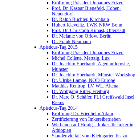
Eröffnung Präsident Johannes Frizen
Prof. Dr. Kaspar Bienefeld, Hohen-
Neuendorf
Dr. Ralph Büchler, Kirchhain
Hubert Kievelitz, LWK NRW Bonn
Prof. Dr. Christoph Künast, Otterstadt
Dr. Melanie von Orlow, Berlin
Dr. Frank Neumann
Apisticus-Tag 2015
Eröffnung Präsident Johannes Frizen
Michel Collette, Mertzig, Lux
Dr. Joachim Eberhardt, Agentur lernsite,
Münster
Dr. Joachim Eberhardt, Münster Workshop
Dr. Ulrike Lampe, NOD Europe
Matthias Rentrop, LV WL, Altena
Dr. Wolfgang Ritter, Freiburg
Dr. Marc O. Schäfer, FLI Greifswald Insel
Riems
Apisticus-Tag 2014
Eröffnung Dr. Friedhelm Adam
Zertifizierung von Imkereibetrieben
Wir bauen auf Honig – Imker für Imker in
Äthiopien
Staudenvielfalt vom Kleingarten bis zu