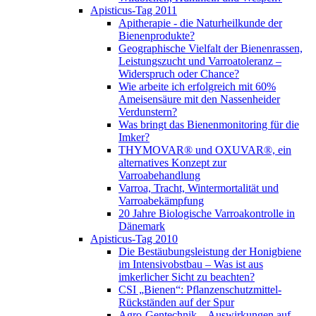
Apisticus-Tag 2011
Apitherapie - die Naturheilkunde der
Bienenprodukte?
Geographische Vielfalt der Bienenrassen,
Leistungszucht und Varroatoleranz –
Widerspruch oder Chance?
Wie arbeite ich erfolgreich mit 60%
Ameisensäure mit den Nassenheider
Verdunstern?
Was bringt das Bienenmonitoring für die
Imker?
THYMOVAR® und OXUVAR®, ein
alternatives Konzept zur
Varroabehandlung
Varroa, Tracht, Wintermortalität und
Varroabekämpfung
20 Jahre Biologische Varroakontrolle in
Dänemark
Apisticus-Tag 2010
Die Bestäubungsleistung der Honigbiene
im Intensivobstbau – Was ist aus
imkerlicher Sicht zu beachten?
CSI „Bienen“: Pflanzenschutzmittel-
Rückständen auf der Spur
Agro-Gentechnik – Auswirkungen auf