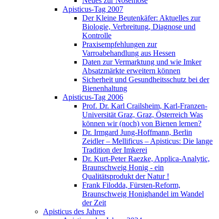
Neues zur Nosemose
Apisticus-Tag 2007
Der Kleine Beutenkäfer: Aktuelles zur
Biologie, Verbreitung, Diagnose und
Kontrolle
Praxisempfehlungen zur
Varroabehandlung aus Hessen
Daten zur Vermarktung und wie Imker
Absatzmärkte erweitern können
Sicherheit und Gesundheitsschutz bei der
Bienenhaltung
Apisticus-Tag 2006
Prof. Dr. Karl Crailsheim, Karl-Franzen-
Universität Graz, Graz, Österreich Was
können wir (noch) von Bienen lernen?
Dr. Irmgard Jung-Hoffmann, Berlin
Zeidler – Mellificus – Apisticus: Die lange
Tradition der Imkerei
Dr. Kurt-Peter Raezke, Applica-Analytic,
Braunschweig Honig - ein
Qualitätsprodukt der Natur !
Frank Filodda, Fürsten-Reform,
Braunschweig Honighandel im Wandel
der Zeit
Apisticus des Jahres