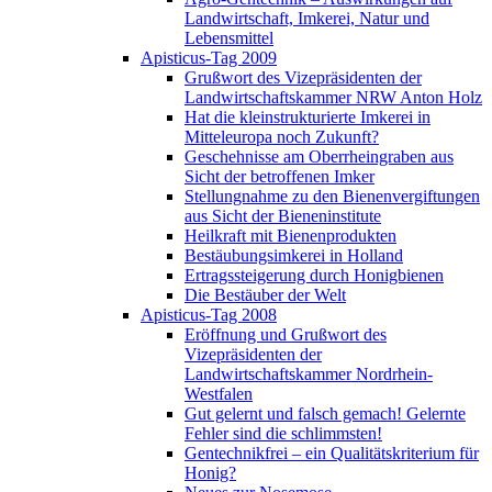
Landwirtschaft, Imkerei, Natur und
Lebensmittel
Apisticus-Tag 2009
Grußwort des Vizepräsidenten der
Landwirtschaftskammer NRW Anton Holz
Hat die kleinstrukturierte Imkerei in
Mitteleuropa noch Zukunft?
Geschehnisse am Oberrheingraben aus
Sicht der betroffenen Imker
Stellungnahme zu den Bienenvergiftungen
aus Sicht der Bieneninstitute
Heilkraft mit Bienenprodukten
Bestäubungsimkerei in Holland
Ertragssteigerung durch Honigbienen
Die Bestäuber der Welt
Apisticus-Tag 2008
Eröffnung und Grußwort des
Vizepräsidenten der
Landwirtschaftskammer Nordrhein-
Westfalen
Gut gelernt und falsch gemach! Gelernte
Fehler sind die schlimmsten!
Gentechnikfrei – ein Qualitätskriterium für
Honig?