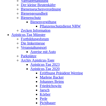
Varroabehandlung
Der kleine Beutenkäfer
Bienenseuchenverordnung
Bienengesundheit
Bienenschutz
Bienenvergiftung
Pflanzenschutzdienst NRW
Zecken Information
Apisticus-Tag Münster
Fortbildungsforum
Die Imkermesse
Veranstaltungsort
Anreise mit Auto
Parkplätze
Archiv Apisticus-Tage
Apisticus-Tag 2023
Apisticus-Tag 2020
Eröffnung Präsident Werring
Marlene Backer
Johannes Beims
Friedrichowitz
Jaesch
Körber
Perle
Pichlbauer