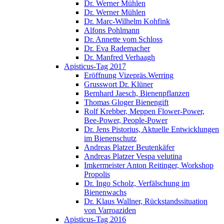
Dr. Werner Mühlen
Dr. Werner Mühlen
Dr. Marc-Wilhelm Kohfink
Alfons Pohlmann
Dr. Annette vom Schloss
Dr. Eva Rademacher
Dr. Manfred Verhaagh
Apisticus-Tag 2017
Eröffnung Vizepräs.Werring
Grusswort Dr. Klüner
Bernhard Jaesch, Bienenpflanzen
Thomas Gloger Bienengift
Rolf Krebber, Meppen Flower-Power,
Bee-Power, People-Power
Dr. Jens Pistorius, Aktuelle Entwicklungen
im Bienenschutz
Andreas Platzer Beutenkäfer
Andreas Platzer Vespa velutina
Imkermeister Anton Reitinger, Workshop
Propolis
Dr. Ingo Scholz, Verfälschung im
Bienenwachs
Dr. Klaus Wallner, Rückstandssituation
von Varroaziden
Apisticus-Tag 2016