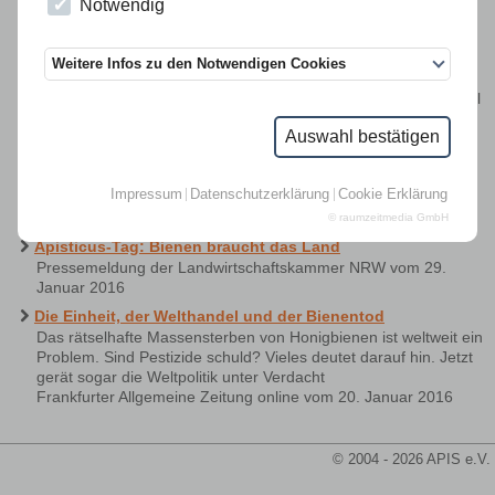
Notwendig
Obstbäume in NRW stehen in voller Blüte
Pressemeldung der Landwirtschaftskammer NRW vom 05. Mai
2016
Weitere Infos zu den Notwendigen Cookies
Der Raps blüht in NRW
Pressemeldung der Landwirtschaftskammer NRW vom 21. April
2016
Auswahl bestätigen
Alles rund um Honig
Kaufen und Sparen vom 10. Feb. 2016
Impressum
Datenschutzerklärung
Cookie Erklärung
Eindrücke der Imkermesse 2016 in Münster - Apisticus-Tag
BeeTV84
© raumzeitmedia GmbH
Apisticus-Tag: Bienen braucht das Land
Pressemeldung der Landwirtschaftskammer NRW vom 29.
Januar 2016
Die Einheit, der Welthandel und der Bienentod
Das rätselhafte Massensterben von Honigbienen ist weltweit ein
Problem. Sind Pestizide schuld? Vieles deutet darauf hin. Jetzt
gerät sogar die Weltpolitik unter Verdacht
Frankfurter Allgemeine Zeitung online vom 20. Januar 2016
© 2004 - 2026 APIS e.V.