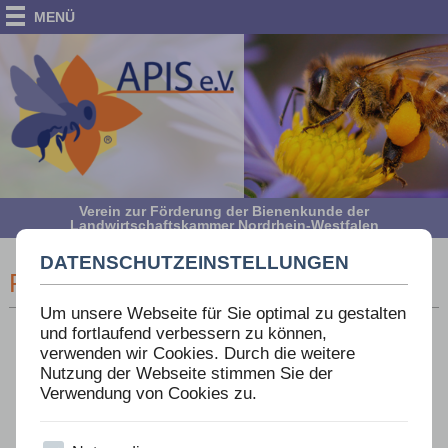
MENÜ
Verein zur Förderung der Bienenkunde der
Landwirtschaftskammer Nordrhein-Westfalen
DATENSCHUTZEINSTELLUNGEN
PRESSEMELDUNGEN 2016
Um unsere Webseite für Sie optimal zu gestalten
und fortlaufend verbessern zu können,
Schwache Bienen machen stake Völker
verwenden wir Cookies. Durch die weitere
Agroscope 29. Juni 2016
Nutzung der Webseite stimmen Sie der
Jakobskreuzkraut: gelb blühende Giftpflanze
Verwendung von Cookies zu.
Pressemeldung der Landwirtschaftskammer NRW vom 05. Mai
2016