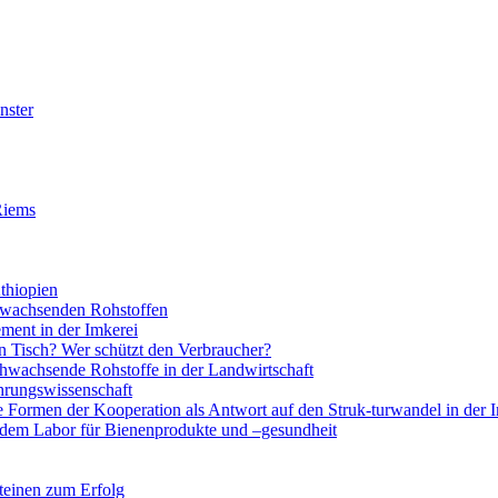
nster
Riems
thiopien
chwachsenden Rohstoffen
ment in der Imkerei
 Tisch? Wer schützt den Verbraucher?
hwachsende Rohstoffe in der Landwirtschaft
rungswissenschaft
e Formen der Kooperation als Antwort auf den Struk-turwandel in der 
 dem Labor für Bienenprodukte und –gesundheit
teinen zum Erfolg