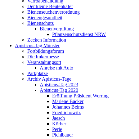
Varroabehandlung
Der kleine Beutenkäfer
Bienenseuchenverordnung
Bienengesundheit
Bienenschutz
Bienenvergiftung
Pflanzenschutzdienst NRW
Zecken Information
Apisticus-Tag Münster
Fortbildungsforum
Die Imkermesse
Veranstaltungsort
Anreise mit Auto
Parkplätze
Archiv Apisticus-Tage
Apisticus-Tag 2023
Apisticus-Tag 2020
Eröffnung Präsident Werring
Marlene Backer
Johannes Beims
Friedrichowitz
Jaesch
Körber
Perle
Pichlbauer