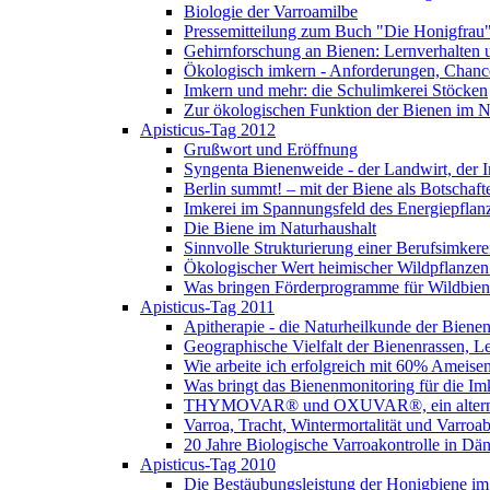
Biologie der Varroamilbe
Pressemitteilung zum Buch "Die Honigfrau
Gehirnforschung an Bienen: Lernverhalten 
Ökologisch imkern - Anforderungen, Chance
Imkern und mehr: die Schulimkerei Stöcken
Zur ökologischen Funktion der Bienen im N
Apisticus-Tag 2012
Grußwort und Eröffnung
Syngenta Bienenweide - der Landwirt, der I
Berlin summt! – mit der Biene als Botschaft
Imkerei im Spannungsfeld des Energiepfla
Die Biene im Naturhaushalt
Sinnvolle Strukturierung einer Berufsimkere
Ökologischer Wert heimischer Wildpflanzen
Was bringen Förderprogramme für Wildbi
Apisticus-Tag 2011
Apitherapie - die Naturheilkunde der Biene
Geographische Vielfalt der Bienenrassen, L
Wie arbeite ich erfolgreich mit 60% Ameise
Was bringt das Bienenmonitoring für die Im
THYMOVAR® und OXUVAR®, ein alternati
Varroa, Tracht, Wintermortalität und Varro
20 Jahre Biologische Varroakontrolle in Dä
Apisticus-Tag 2010
Die Bestäubungsleistung der Honigbiene im 