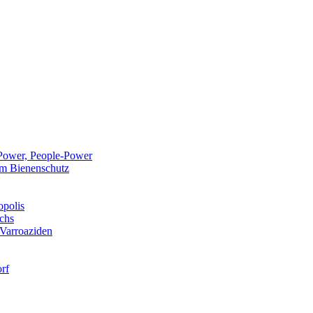
Power, People-Power
 im Bienenschutz
opolis
chs
 Varroaziden
rf