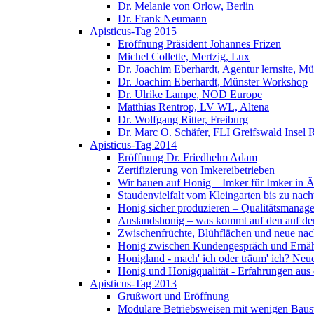
Dr. Melanie von Orlow, Berlin
Dr. Frank Neumann
Apisticus-Tag 2015
Eröffnung Präsident Johannes Frizen
Michel Collette, Mertzig, Lux
Dr. Joachim Eberhardt, Agentur lernsite, Mü
Dr. Joachim Eberhardt, Münster Workshop
Dr. Ulrike Lampe, NOD Europe
Matthias Rentrop, LV WL, Altena
Dr. Wolfgang Ritter, Freiburg
Dr. Marc O. Schäfer, FLI Greifswald Insel 
Apisticus-Tag 2014
Eröffnung Dr. Friedhelm Adam
Zertifizierung von Imkereibetrieben
Wir bauen auf Honig – Imker für Imker in Ä
Staudenvielfalt vom Kleingarten bis zu na
Honig sicher produzieren – Qualitätsmanage
Auslandshonig – was kommt auf den auf den
Zwischenfrüchte, Blühflächen und neue nac
Honig zwischen Kundengespräch und Ernäh
Honigland - mach' ich oder träum' ich? Neu
Honig und Honigqualität - Erfahrungen aus
Apisticus-Tag 2013
Grußwort und Eröffnung
Modulare Betriebsweisen mit wenigen Baus