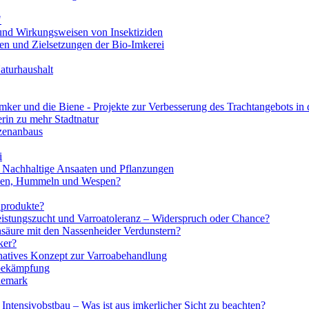
"
und Wirkungsweisen von Insektiziden
n und Zielsetzungen der Bio-Imkerei
aturhaushalt
mker und die Biene - Projekte zur Verbesserung des Trachtangebots in 
erin zu mehr Stadtnatur
nzenanbaus
i
 Nachhaltige Ansaaten und Pflanzungen
enen, Hummeln und Wespen?
nprodukte?
eistungszucht und Varroatoleranz – Widerspruch oder Chance?
nsäure mit den Nassenheider Verdunstern?
ker?
ves Konzept zur Varroabehandlung
abekämpfung
nemark
Intensivobstbau – Was ist aus imkerlicher Sicht zu beachten?