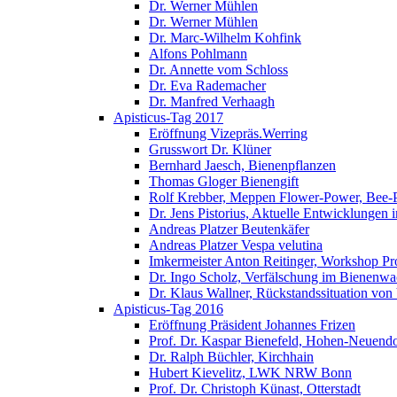
Dr. Werner Mühlen
Dr. Werner Mühlen
Dr. Marc-Wilhelm Kohfink
Alfons Pohlmann
Dr. Annette vom Schloss
Dr. Eva Rademacher
Dr. Manfred Verhaagh
Apisticus-Tag 2017
Eröffnung Vizepräs.Werring
Grusswort Dr. Klüner
Bernhard Jaesch, Bienenpflanzen
Thomas Gloger Bienengift
Rolf Krebber, Meppen Flower-Power, Bee-
Dr. Jens Pistorius, Aktuelle Entwicklungen
Andreas Platzer Beutenkäfer
Andreas Platzer Vespa velutina
Imkermeister Anton Reitinger, Workshop Pr
Dr. Ingo Scholz, Verfälschung im Bienenwa
Dr. Klaus Wallner, Rückstandssituation von
Apisticus-Tag 2016
Eröffnung Präsident Johannes Frizen
Prof. Dr. Kaspar Bienefeld, Hohen-Neuendo
Dr. Ralph Büchler, Kirchhain
Hubert Kievelitz, LWK NRW Bonn
Prof. Dr. Christoph Künast, Otterstadt