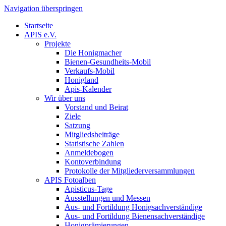
Navigation überspringen
Startseite
APIS e.V.
Projekte
Die Honigmacher
Bienen-Gesundheits-Mobil
Verkaufs-Mobil
Honigland
Apis-Kalender
Wir über uns
Vorstand und Beirat
Ziele
Satzung
Mitgliedsbeiträge
Statistische Zahlen
Anmeldebogen
Kontoverbindung
Protokolle der Mitgliederversammlungen
APIS Fotoalben
Apisticus-Tage
Ausstellungen und Messen
Aus- und Fortildung Honigsachverständige
Aus- und Fortildung Bienensachverständige
Honigprämierungen