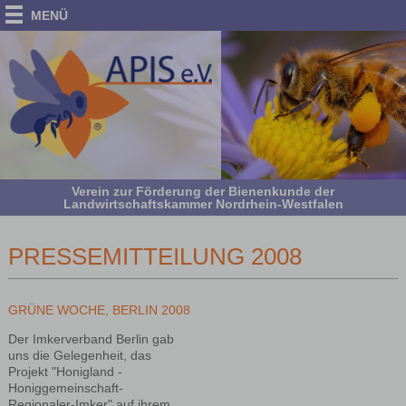
MENÜ
Verein zur Förderung der Bienenkunde der
Landwirtschaftskammer Nordrhein-Westfalen
PRESSEMITTEILUNG 2008
GRÜNE WOCHE, BERLIN 2008
Der Imkerverband Berlin gab
uns die Gelegenheit, das
Projekt "Honigland -
Honiggemeinschaft-
Regionaler-Imker" auf ihrem