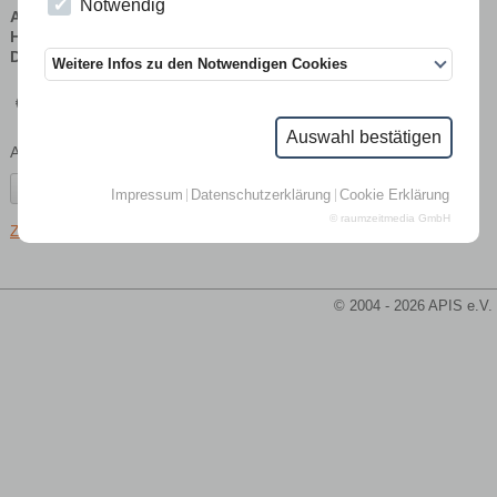
Notwendig
Autor:
Dr. Werner Mühlen
Herausgeber:
Landwirtschaftskammer Nordrhein-Westfalen
Druck:
7. völlig überarbeitete Auflage, Buschmann Münster 2012
Weitere Infos zu den Notwendigen Cookies
€
3,00
(inkl. MwSt., zzgl.
Versandkosten
)
Auswahl bestätigen
Anzahl:
Impressum
Datenschutzerklärung
Cookie Erklärung
© raumzeitmedia GmbH
Zurück
© 2004 - 2026 APIS e.V.