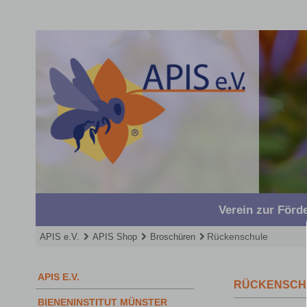
Navigation
überspringen
Verein zur För
Rückenschule
APIS e.V.
APIS Shop
Broschüren
Navigation
APIS E.V.
überspringen
RÜCKENSCH
BIENENINSTITUT MÜNSTER