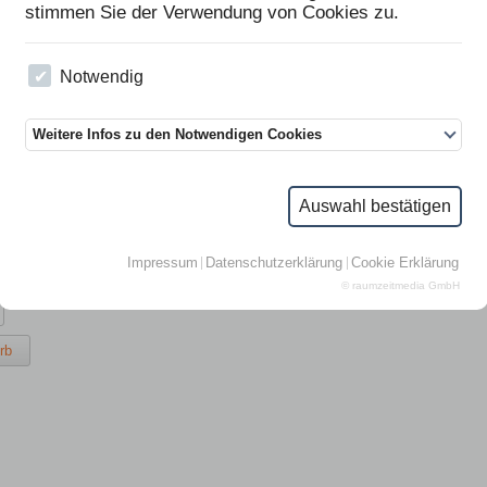
stimmen Sie der Verwendung von Cookies zu.
Notwendig
Weitere Infos zu den Notwendigen Cookies
s Arbeiten in der Imkerei
ppertz
Landwirtschaftskammer NRW, Münster
Auswahl bestätigen
nn Münster 2007
Impressum
Datenschutzerklärung
Cookie Erklärung
St., zzgl.
Versandkosten
)
© raumzeitmedia GmbH