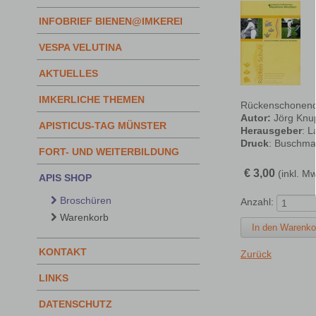
INFOBRIEF BIENEN@IMKEREI
VESPA VELUTINA
AKTUELLES
IMKERLICHE THEMEN
Rückenschonende
Autor:
Jörg Knu
APISTICUS-TAG MÜNSTER
Herausgeber
: 
Druck
: Buschma
FORT- UND WEITERBILDUNG
€
3,00
(inkl. Mw
APIS SHOP
Broschüren
Anzahl:
Warenkorb
KONTAKT
Zurück
LINKS
DATENSCHUTZ